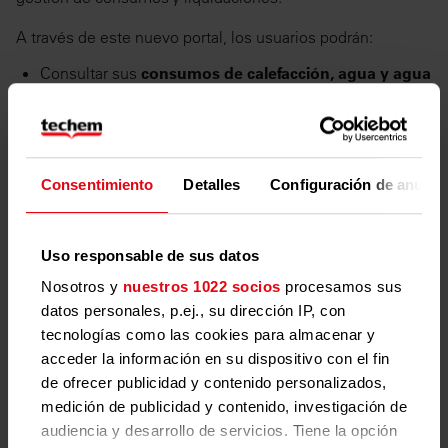
A través de este nuevo portal, los usuarios podrán:
Consultar sus
consumos de calefacción, agua y agua
caliente sanitaria
Acceder a sus
liquidaciones individuales
Revisar información sobre
lecturas de contadores
Gestionar de forma sencilla todo lo relacionado con su
Consentimiento
Detalles
Configuración de anunci
consumo energético
⚠️
Importante:
El portal anterior dejará de estar operativo
el
01/06/2026
.
Uso responsable de sus datos
Nosotros y
nuestros 1022 socios
procesamos sus
Para seguir utilizando nuestros servicios, es necesario
datos personales, p.ej., su dirección IP, con
registrarse en el nuevo portal:
tecnologías como las cookies para almacenar y
Acceder al nuevo portal:
www.portalcliente.techem.es
acceder la información en su dispositivo con el fin
de ofrecer publicidad y contenido personalizados,
Soporte y atención al cliente
medición de publicidad y contenido, investigación de
audiencia y desarrollo de servicios. Tiene la opción
Si necesitas ayuda durante el proceso de registro o