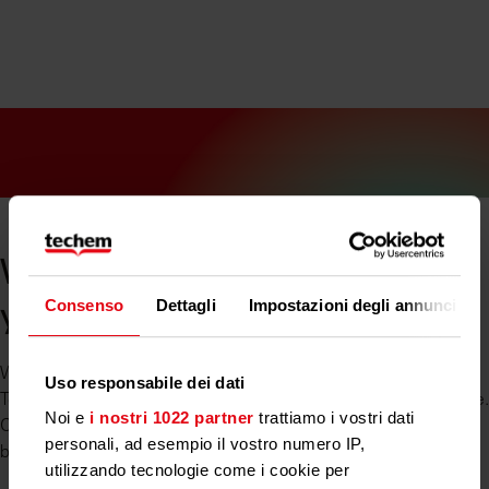
We will be happy to advise
Consenso
Dettagli
Impostazioni degli annunci
you
Whether heating cost statement or operating cost invoicing:
Uso responsabile dei dati
Techem is your digital service partner for billing your real estate.
Noi e
i nostri 1022 partner
trattiamo i vostri dati
Contact us now free of charge and without obligation! We will
personali, ad esempio il vostro numero IP,
be happy to advise you - personally and tailored to you.
utilizzando tecnologie come i cookie per