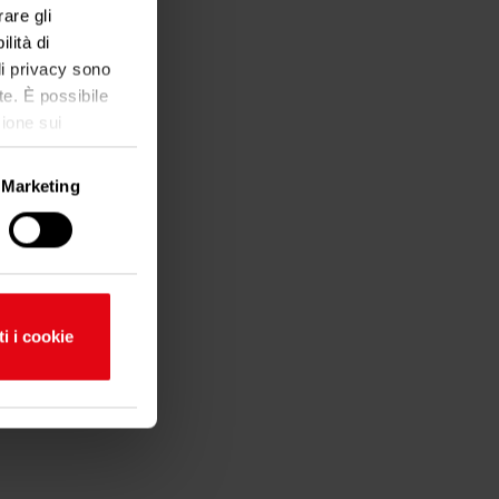
are gli
lità di
 di privacy sono
te. È possibile
ione sui
Marketing
imazione di
ti i cookie
ferenze nella
to dalla
alità dei
ni sul modo in