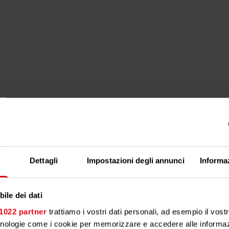
Dettagli
Impostazioni degli annunci
Informa
 For
cy.
ile dei dati
 1022 partner
trattiamo i vostri dati personali, ad esempio il vost
cnologie come i cookie per memorizzare e accedere alle informaz