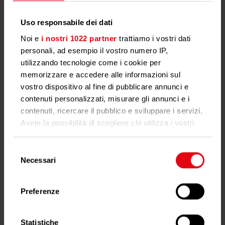
Uso responsabile dei dati
Noi e
i nostri 1022 partner
trattiamo i vostri dati
personali, ad esempio il vostro numero IP,
utilizzando tecnologie come i cookie per
memorizzare e accedere alle informazioni sul
vostro dispositivo al fine di pubblicare annunci e
contenuti personalizzati, misurare gli annunci e i
Fatturazione dei costi
contenuti, ricercare il pubblico e sviluppare i servizi.
d'esercizio
Avete la possibilità di scegliere chi utilizza i vostri
dati e per quali scopi. Le vostre scelte in materia di
privacy sono applicabili solo su questa proprietà
Selezione
digitale in cui avete effettuato le vostre scelte. È
Necessari
del
possibile modificare o revocare il proprio consenso
consenso
in qualsiasi momento dalla Dichiarazione sui cookie
Preferenze
o facendo clic sull'icona di attivazione della privacy.
Con il tuo consenso, vorremmo anche:
Semplice, comprensibile, equo: la
Statistiche