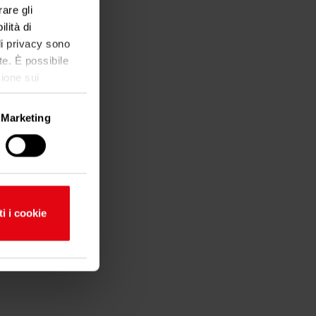
are gli
lità di
 di privacy sono
te. È possibile
ione sui
Marketing
imazione di
ti i cookie
ferenze nella
to dalla
alità dei
ni sul modo in