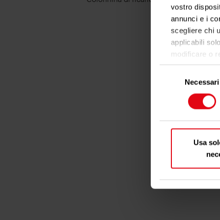
vostro disposit
annunci e i con
scegliere chi u
applicabili sol
modificare o r
cookie o facend
Selezione
Necessari
del
Con il tuo co
consenso
raccogl
qualche m
Identif
caratteris
Usa sol
Approfondisci 
nec
sezione detta
Dichiarazione 
Utilizziamo i 
social media e