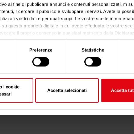
ivo al fine di pubblicare annunci e contenuti personalizzati, misur
tenuti, ricercare il pubblico e sviluppare i servizi. Avete la possibi
tilizza i vostri dati e per quali scopi. Le vostre scelte in materia
o su questa proprietà digitale in cui avete effettuato le vostre scel
evocare il proprio consenso in qualsiasi momento dalla Dichiaraz
o clic sull'icona di attivazione della privacy.
Preferenze
Statistiche
nsenso, vorremmo anche:
iere informazioni sulla tua posizione geografica, con un'appross
etro,
icare il tuo dispositivo, scansionandolo attivamente alla ricerca di
tiche specifiche (impronte digitali).
o i cookie
Accetta selezionati
Accetta tut
come vengono elaborati i tuoi dati personali e imposta le tue pre
essari
gli
. Puoi modificare o ritirare il tuo consenso in qualsiasi momen
sui cookie.
cookie per personalizzare contenuti ed annunci, per fornire funzion
 per analizzare il nostro traffico. Condividiamo inoltre informazio