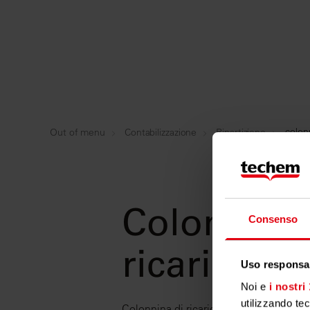
colonn
Out of menu
Contabilizzazione
Ripartizione
Colonnina 
Consenso
ricarica
Uso responsab
Noi e
i nostri
utilizzando te
Colonnina di ricarica