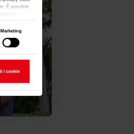
te. È possibile
ione sui
Marketing
imazione di
ti i cookie
ferenze nella
to dalla
alità dei
ni sul modo in
 web, pubblicità
ito loro o che