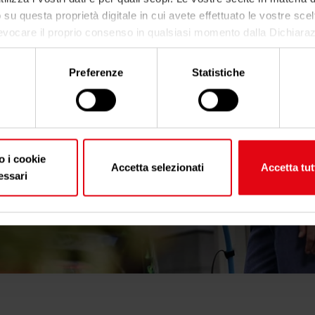
o su questa proprietà digitale in cui avete effettuato le vostre scel
evocare il proprio consenso in qualsiasi momento dalla Dichiaraz
o clic sull'icona di attivazione della privacy.
Preferenze
Statistiche
nsenso, vorremmo anche:
iere informazioni sulla tua posizione geografica, con un'appross
etro,
icare il tuo dispositivo, scansionandolo attivamente alla ricerca di
tiche specifiche (impronte digitali).
o i cookie
Accetta selezionati
Accetta tut
come vengono elaborati i tuoi dati personali e imposta le tue pre
essari
gli
. Puoi modificare o ritirare il tuo consenso in qualsiasi momen
sui cookie.
cookie per personalizzare contenuti ed annunci, per fornire funzion
 per analizzare il nostro traffico. Condividiamo inoltre informazio
 nostro sito con i nostri partner che si occupano di analisi dei dati
, i quali potrebbero combinarle con altre informazioni che ha forn
dal suo utilizzo dei loro servizi.