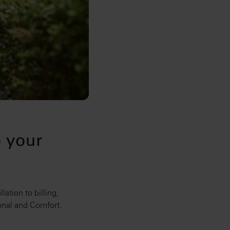
o your
ation to billing,
onal and Comfort.