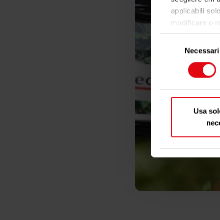
applicabili sol
modificare o r
cookie o facend
Selezione
Necessari
del
Con il tuo co
consenso
raccogl
qualche m
Identif
caratteris
Usa sol
Approfondisci 
nec
sezione detta
Dichiarazione 
Utilizziamo i 
social media e
cui utilizza il
e social media
hanno raccolto 