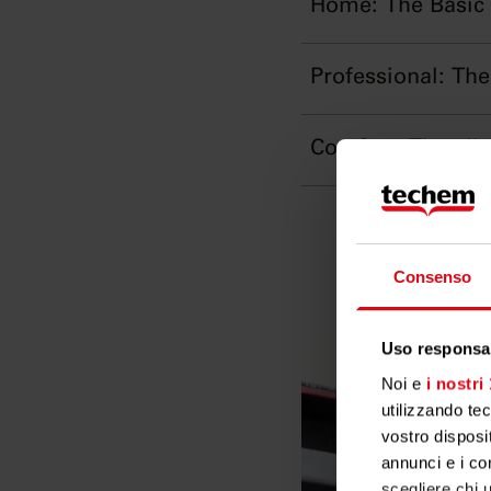
Home: The Basic
Professional: Th
Comfort: The all
Consenso
Uso responsab
Noi e
i nostri
utilizzando te
vostro disposit
annunci e i con
scegliere chi u