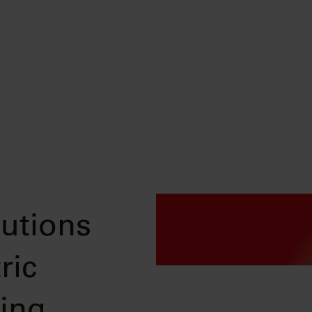
utions
ric