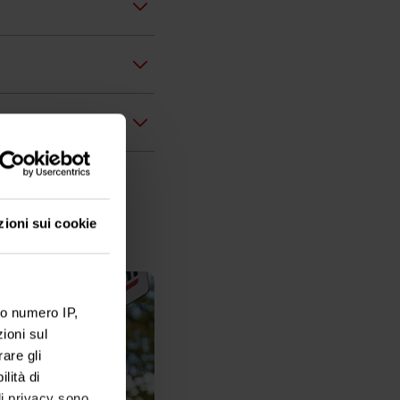
zioni sui cookie
ro numero IP,
ioni sul
are gli
lità di
 di privacy sono