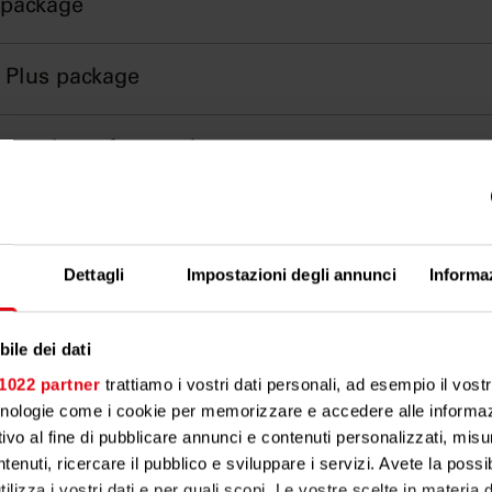
 package
e Plus package
-round carefree package
We will be happy to advise you
Dettagli
Impostazioni degli annunci
Informa
ile dei dati
 1022 partner
trattiamo i vostri dati personali, ad esempio il vost
cnologie come i cookie per memorizzare e accedere alle informaz
ivo al fine di pubblicare annunci e contenuti personalizzati, misur
tenuti, ricercare il pubblico e sviluppare i servizi. Avete la possibi
tilizza i vostri dati e per quali scopi. Le vostre scelte in materia