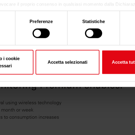
evocare il proprio consenso in qualsiasi momento dalla Dichiaraz
o clic sull'icona di attivazione della privacy.
Preferenze
Statistiche
nsenso, vorremmo anche:
iere informazioni sulla tua posizione geografica, con un'appross
etro,
icare il tuo dispositivo, scansionandolo attivamente alla ricerca di
tiche specifiche (impronte digitali).
o i cookie
Accetta selezionati
Accetta tut
come vengono elaborati i tuoi dati personali e imposta le tue pre
essari
gli
. Puoi modificare o ritirare il tuo consenso in qualsiasi momen
sui cookie.
itoring Premium enables:
cookie per personalizzare contenuti ed annunci, per fornire funzion
 per analizzare il nostro traffico. Condividiamo inoltre informazio
val using wireless technology
 nostro sito con i nostri partner che si occupano di analisi dei dati
, month or week
, i quali potrebbero combinarle con altre informazioni che ha forn
es to consumption increases
dal suo utilizzo dei loro servizi.