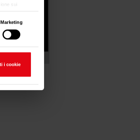
ione sui
Marketing
imazione di
ti i cookie
ferenze nella
to dalla
alità dei
ni sul modo in
 web, pubblicità
ito loro o che