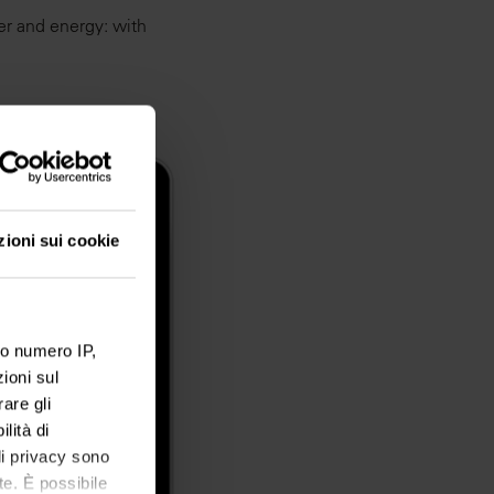
er and energy: with
zioni sui cookie
ro numero IP,
ioni sul
are gli
lità di
 di privacy sono
te. È possibile