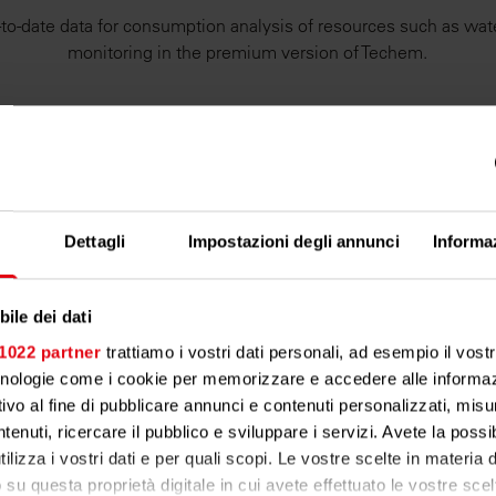
o-date data for consumption analysis of resources such as wat
monitoring in the premium version of Techem.
Dettagli
Impostazioni degli annunci
Informa
ile dei dati
 1022 partner
trattiamo i vostri dati personali, ad esempio il vost
cnologie come i cookie per memorizzare e accedere alle informaz
ivo al fine di pubblicare annunci e contenuti personalizzati, misur
tenuti, ricercare il pubblico e sviluppare i servizi. Avete la possibi
tilizza i vostri dati e per quali scopi. Le vostre scelte in materia
o su questa proprietà digitale in cui avete effettuato le vostre scel