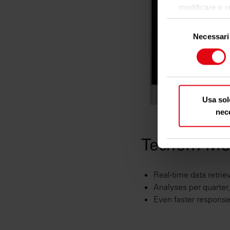
modificare o r
cookie o facend
Selezione
Necessari
del
Con il tuo co
consenso
raccogl
qualche m
Identif
caratteris
Usa sol
Approfondisci 
nec
sezione detta
Dichiarazione 
Techem Mon
Utilizziamo i 
social media e
Real-time data retrie
cui utilizza il
Analyses per quarter
e social media
Even faster respons
hanno raccolto 