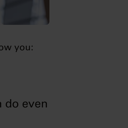
how you:
 do even