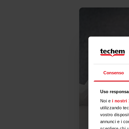
Consenso
Uso responsab
Noi e
i nostri
utilizzando te
vostro disposit
annunci e i con
scegliere chi u