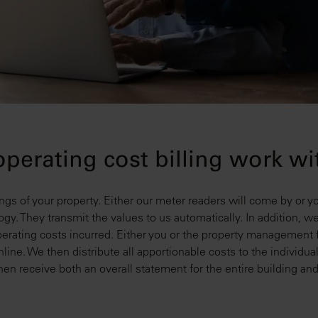
perating cost billing work w
gs of your property. Either our meter readers will come by or y
ogy. They transmit the values to us automatically. In addition,
erating costs incurred. Either you or the property management f
Online. We then distribute all apportionable costs to the individ
then receive both an overall statement for the entire building an