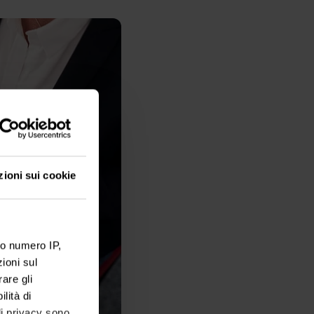
zioni sui cookie
ro numero IP,
ioni sul
are gli
lità di
 di privacy sono