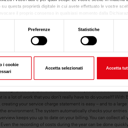
o su questa proprietà digitale in cui avete effettuato le vostre scel
evocare il proprio consenso in qualsiasi momento dalla Dichiaraz
o clic sull'icona di attivazione della privacy.
Preferenze
Statistiche
nsenso, vorremmo anche:
iere informazioni sulla tua posizione geografica, con un'appross
etro,
 operating cost statement onl
icare il tuo dispositivo, scansionandolo attivamente alla ricerca di
tiche specifiche (impronte digitali).
o i cookie
tomer portal
Accetta selezionati
Accetta tut
come vengono elaborati i tuoi dati personali e imposta le tue pre
essari
gli
. Puoi modificare o ritirare il tuo consenso in qualsiasi momen
 you’re probably familiar with this situation: The annual operati
sui cookie.
through piles of paper and invoices. Then you calculate which c
 is a lot of work that you don’t really have to do yourself! With B
cookie per personalizzare contenuti ed annunci, per fornire funzion
, creating your service charge statement is easy – and to a large
 per analizzare il nostro traffico. Condividiamo inoltre informazio
the environment. The system automatically checks your entries f
 nostro sito con i nostri partner che si occupano di analisi dei dati
verview keeps you up to date on your billing. You can collect all 
, i quali potrebbero combinarle con altre informazioni che ha forn
. Even the recording of costs during the year can be done quickly
dal suo utilizzo dei loro servizi.