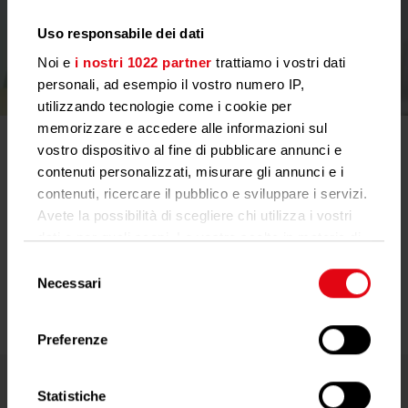
Uso responsabile dei dati
Noi e
i nostri 1022 partner
trattiamo i vostri dati
personali, ad esempio il vostro numero IP,
utilizzando tecnologie come i cookie per
memorizzare e accedere alle informazioni sul
Abrechnung leicht gemacht – im Techem
vostro dispositivo al fine di pubblicare annunci e
Kundenportal
contenuti personalizzati, misurare gli annunci e i
Mit Abrechnung Online erstellen Sie Ihre Abrechnung digital.
contenuti, ricercare il pubblico e sviluppare i servizi.
Papier kommt erst ganz zuletzt ins Spiel: Wenn wir Ihnen die Heiz-
Avete la possibilità di scegliere chi utilizza i vostri
und Betriebskostenabrechnung ausgedruckt zusenden. Die
dati e per quali scopi. Le vostre scelte in materia di
Abrechnung steht Ihnen auch im Kundenportal zur Verfügung.
privacy sono applicabili solo su questa proprietà
Das schont Ressourcen.
Selezione
digitale in cui avete effettuato le vostre scelte. È
Necessari
del
possibile modificare o revocare il proprio consenso
consenso
in qualsiasi momento dalla Dichiarazione sui cookie
Preferenze
o facendo clic sull'icona di attivazione della privacy.
Con il tuo consenso, vorremmo anche:
Statistiche