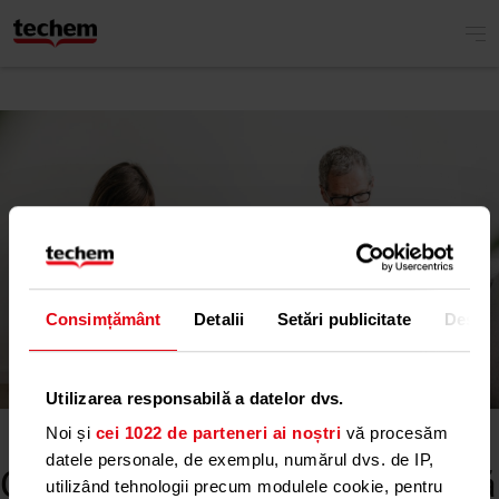
Consimțământ
Detalii
Setări publicitate
Despr
Utilizarea responsabilă a datelor dvs.
Noi și
cei 1022 de parteneri ai noștri
vă procesăm
datele personale, de exemplu, numărul dvs. de IP,
Cu energie. Pentru mai multă
utilizând tehnologii precum modulele cookie, pentru