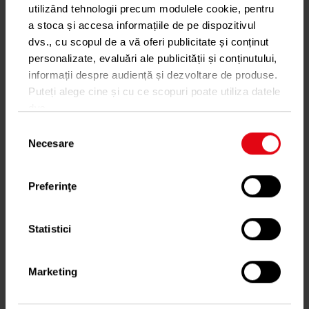
utilizând tehnologii precum modulele cookie, pentru
a stoca și accesa informațiile de pe dispozitivul
dvs., cu scopul de a vă oferi publicitate și conținut
personalizate, evaluări ale publicității și conținutului,
informații despre audiență și dezvoltare de produse.
Puteți alege cine și cu ce scopuri poate utiliza datele
dvs.
Facturare
Selecția
Dacă ne permiteți, am dori, de asemenea:
Necesare
consimțământului
Să colectăm informațiile cu privire la locația
dvs. geografică cu o exactitate de până la
Preferinţe
câțiva metri
Să vă identificăm dispozitivul scanândul-l în
mod activ după caracteristici specifice
Statistici
(amprentare)
Găsiți mai multe informații despre procesarea
Marketing
datelor dvs. personale și configurați-vă preferințele
Citiri
la
secțiunea cu detalii
. Vă puteți modifica sau