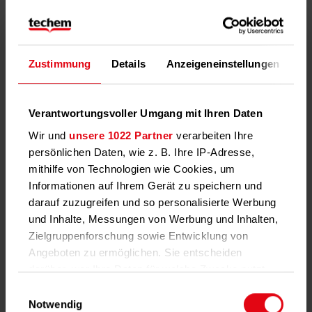
Die Datenbasis
Heizenergieverbräuche
Zustimmung
Details
Anzeigeneinstellungen
Üb
Heizenergieverbräuche beziehen sich auf den
Energieverbrauch, der für das Heizen von Wohnräumen
benötigt wird. Die Daten können anhand der drei
Verantwortungsvoller Umgang mit Ihren Daten
verschiedenen Energieträger (Erdgas, Heizöl, Fernwärme)
Wir und
unsere 1022 Partner
verarbeiten Ihre
oder als Gesamtwert ausgewählt werden.
persönlichen Daten, wie z. B. Ihre IP-Adresse,
mithilfe von Technologien wie Cookies, um
Heizkosten
Informationen auf Ihrem Gerät zu speichern und
Heizkosten sind die Kosten, die für die Versorgung eines
darauf zuzugreifen und so personalisierte Werbung
Gebäudes mit Raumwärme anfallen – die Daten können
und Inhalte, Messungen von Werbung und Inhalten,
anhand der drei verschiedenen Energieträger (Erdgas,
Zielgruppenforschung sowie Entwicklung von
Heizöl, Fernwärme) oder als Gesamtwert ausgewählt
Angeboten zu ermöglichen. Sie entscheiden
werden.
darüber, wer Ihre Daten für welche Zwecke nutzt.
Sie können Ihre Einwilligung jederzeit über die
Einwilligungsauswahl
Warmwasserverbräuche
Cookie-Erklärung oder durch Klicken auf das
Notwendig