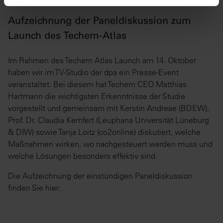
Aufzeichnung der Paneldiskussion zum
Launch des Techem-Atlas
Im Rahmen des Techem Atlas Launch am 14. Oktober
haben wir im TV-Studio der dpa ein Presse-Event
veranstaltet. Bei diesem hat Techem CEO Matthias
Hartmann die wichtigsten Erkenntnisse der Studie
vorgestellt und gemeinsam mit Kerstin Andreae (BDEW),
Prof. Dr. Claudia Kemfert (Leuphana Universität Lüneburg
& DIW) sowie Tanja Loitz (co2online) diskutiert, welche
Maßnahmen wirken, wo nachgesteuert werden muss und
welche Lösungen besonders effektiv sind.
Die Aufzeichnung der einstündigen Paneldiskussion
finden Sie hier: