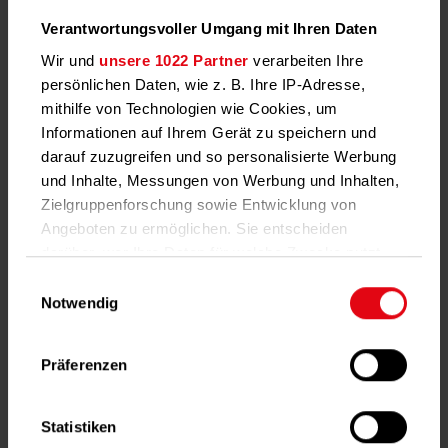
Verantwortungsvoller Umgang mit Ihren Daten
Wir und
unsere 1022 Partner
verarbeiten Ihre
Alle Pressemitteilungen
persönlichen Daten, wie z. B. Ihre IP-Adresse,
mithilfe von Technologien wie Cookies, um
Informationen auf Ihrem Gerät zu speichern und
Presse & Medien
darauf zuzugreifen und so personalisierte Werbung
und Inhalte, Messungen von Werbung und Inhalten,
Zielgruppenforschung sowie Entwicklung von
News & Download-
Angeboten zu ermöglichen. Sie entscheiden
Center
darüber, wer Ihre Daten für welche Zwecke nutzt.
Pressemitteilungen
Sie können Ihre Einwilligung jederzeit über die
Einwilligungsauswahl
Cookie-Erklärung oder durch Klicken auf das
Notwendig
Privacy Trigger Symbol ändern oder widerrufen
Präferenzen
Wenn Sie es erlauben, würden wir auch gerne:
Aktuelle Studien
Informationen über Ihre geografische Lage
erfassen, welche bis auf einige Meter genau
Statistiken