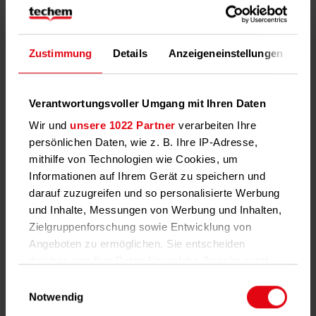
Techem Nachhaltigkeitsbericht 2025
Zustimmung
Details
Anzeigeneinstellungen
Üb
Lesen Sie jetzt den sechsten Nachhaltigkeitsbericht
hier
oder laden Sie die Datei als PDF herunter.
Verantwortungsvoller Umgang mit Ihren Daten
Wir und
unsere 1022 Partner
verarbeiten Ihre
persönlichen Daten, wie z. B. Ihre IP-Adresse,
mithilfe von Technologien wie Cookies, um
Informationen auf Ihrem Gerät zu speichern und
darauf zuzugreifen und so personalisierte Werbung
und Inhalte, Messungen von Werbung und Inhalten,
Zielgruppenforschung sowie Entwicklung von
Angeboten zu ermöglichen. Sie entscheiden
darüber, wer Ihre Daten für welche Zwecke nutzt.
Sie können Ihre Einwilligung jederzeit über die
Einwilligungsauswahl
Cookie-Erklärung oder durch Klicken auf das
Notwendig
Privacy Trigger Symbol ändern oder widerrufen