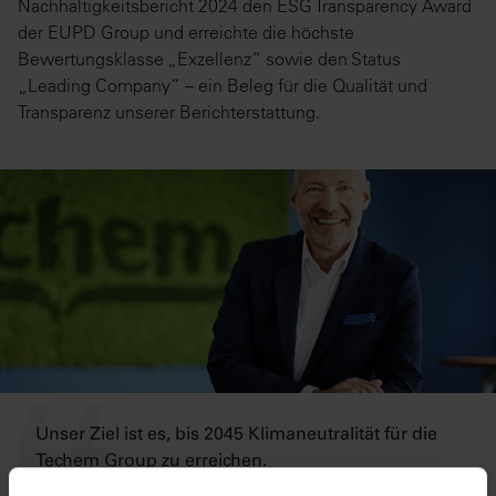
Nachhaltigkeitsbericht 2024 den ESG Transparency Award
der EUPD Group und erreichte die höchste
Bewertungsklasse „Exzellenz“ sowie den Status
„Leading Company“ – ein Beleg für die Qualität und
Transparenz unserer Berichterstattung.
Unser Ziel ist es, bis 2045 Klimaneutralität für die
Techem Group zu erreichen.
Matthias Hartmann, CEO Techem Group