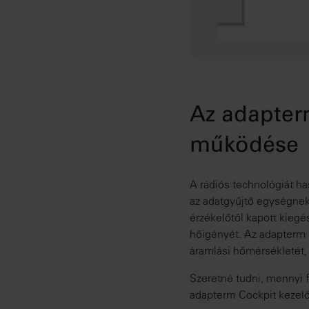
Az adapterm
működése
A rádiós technológiát ha
az adatgyűjtő egységnek.
érzékelőtől kapott kieg
hőigényét. Az adapterm m
áramlási hőmérsékletét, é
Szeretné tudni, mennyi f
adapterm Cockpit kezelő