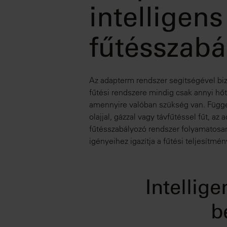
intelligens
fűtésszabá
Az adapterm rendszer segítségével biz
fűtési rendszere mindig csak annyi hőt
amennyire valóban szükség van. Függet
olajjal, gázzal vagy távfűtéssel fűt, az
fűtésszabályozó rendszer folyamatosan
igényeihez igazítja a fűtési teljesítmén
Intellig
b