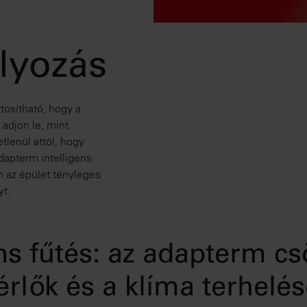
lyozás
tosítható, hogy a
 adjon le, mint
lenül attól, hogy
 adapterm intelligens
 az épület tényleges
yt.
ens fűtés: az adapterm cs
érlők és a klíma terhelés