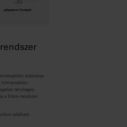
 rendszer
hőmérsékleti értékeket
i hőmérséklet-
ngatlan tényleges
a a fűtési rendszer
unkon található