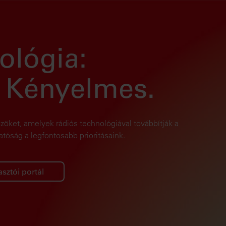
ológia:
. Kényelmes.
öket, amelyek rádiós technológiával továbbítják a
tóság a legfontosabb prioritásaink.
sztói portál