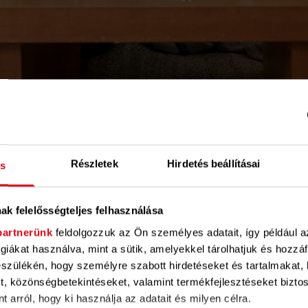
okosan az energiát az adapte
Részletek
Hirdetés beállításai
és
 fűtésszabályozó rendszerrel
nysága az optimális beállítástól függ. Gyakran azonban ez a beáll
ak felelősségteljes felhasználása
nyén alapul. Ez fel nem használt hőt eredményez, ami a bérlők 
partnerünk
feldolgozzuk az Ön személyes adatait, így például a
giákat használva, mint a sütik, amelyekkel tárolhatjuk és hozz
szülékén, hogy személyre szabott hirdetéseket és tartalmakat, 
zerre egyszerűen rácsatlakoztatható adapterm állandóan az épü
t, közönségbetekintéseket, valamint termékfejlesztéseket bizto
áramoltatott hő hőmérsékletet. A rendszer figyelembe veszi a bé
 arról, hogy ki használja az adatait és milyen célra.
lső hőmérsékletet. Az eredmény: A lakások ugyanolyan melegek