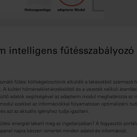
 intelligens fűtésszabályozó
sználó fűtési költségelosztóink elküldik a lakásokból származó 
 A kültéri hőmérséklet-érzékelőtől és a vezeték nélküli áramlás
észítő adatok segítségével az adapterm modul meghatározza az i
odul ezekkel az információkkal folyamatosan optimalizálni tudj
s azt az aktuális igényhez tudja igazítani.
űtési energiát takarít meg az ingatlanjaiban? A fogyasztói portál
panel napra készen ismertet minden adatot és információt.