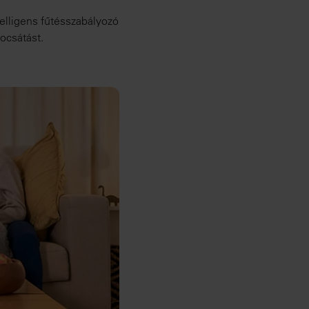
telligens fűtésszabályozó
ocsátást.