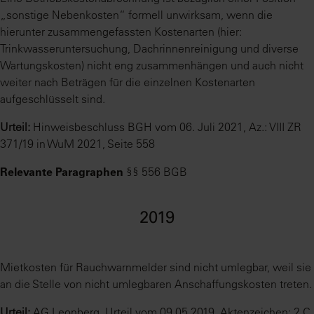
„sonstige Nebenkosten“ formell unwirksam, wenn die
hierunter zusammengefassten Kostenarten (hier:
Trinkwasseruntersuchung, Dachrinnenreinigung und diverse
Wartungskosten) nicht eng zusammenhängen und auch nicht
weiter nach Beträgen für die einzelnen Kostenarten
aufgeschlüsselt sind.
Urteil:
Hinweisbeschluss BGH vom 06. Juli 2021, Az.: VIII ZR
371/19 in WuM 2021, Seite 558
Relevante Paragraphen
§§ 556 BGB
2019
Mietkosten für Rauchwarnmelder sind nicht umlegbar, weil sie
an die Stelle von nicht umlegbaren Anschaffungskosten treten.
Urteil:
AG Leonberg, Urteil vom 09.05.2019, Aktenzeichen: 2 C