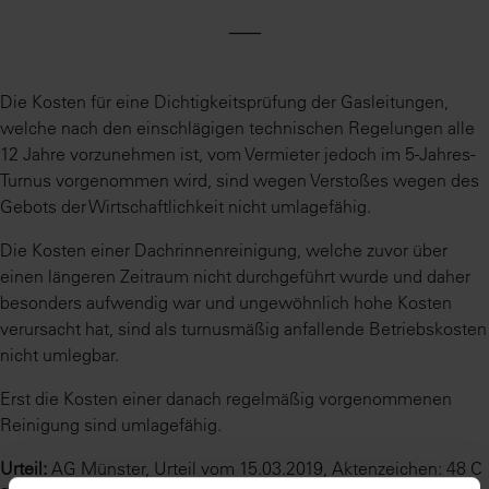
⸺
Die Kosten für eine Dichtigkeitsprüfung der Gasleitungen,
welche nach den einschlägigen technischen Regelungen alle
12 Jahre vorzunehmen ist, vom Vermieter jedoch im 5-Jahres-
Turnus vorgenommen wird, sind wegen Verstoßes wegen des
Gebots der Wirtschaftlichkeit nicht umlagefähig.
Die Kosten einer Dachrinnenreinigung, welche zuvor über
einen längeren Zeitraum nicht durchgeführt wurde und daher
besonders aufwendig war und ungewöhnlich hohe Kosten
verursacht hat, sind als turnusmäßig anfallende Betriebskosten
nicht umlegbar.
Erst die Kosten einer danach regelmäßig vorgenommenen
Reinigung sind umlagefähig.
Urteil:
AG Münster, Urteil vom 15.03.2019, Aktenzeichen: 48 C