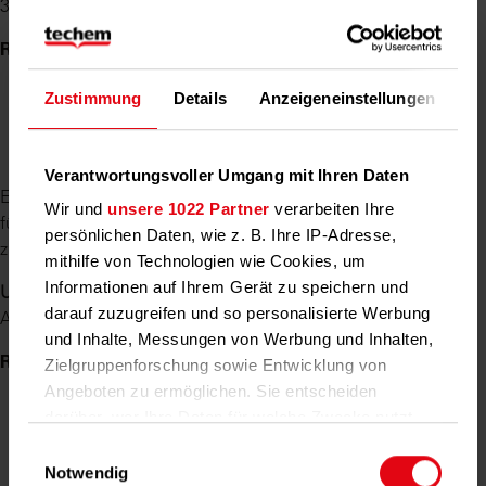
361/18, in WUM 2019, Seite 379
Relevante Paragraphen:
§ 556 BGB.
Zustimmung
Details
Anzeigeneinstellungen
Üb
2018
Verantwortungsvoller Umgang mit Ihren Daten
Eine Notdienstpauschale ist nicht umlagefähig, da die Kosten
Wir und
unsere 1022 Partner
verarbeiten Ihre
für die Einrichtung eines Notdienstes den Verwaltungskosten
persönlichen Daten, wie z. B. Ihre IP-Adresse,
zuzuordnen sind.
mithilfe von Technologien wie Cookies, um
Informationen auf Ihrem Gerät zu speichern und
Urteil:
AG Charlottenburg, Urteil vom 21.02.2018,
darauf zuzugreifen und so personalisierte Werbung
Aktenzeichen: 215 C 311/17, WuM 2018 Seite 208
und Inhalte, Messungen von Werbung und Inhalten,
Relevante Paragraphen:
§§ 556 ff BGB, §§ 26, 27 II. BV
Zielgruppenforschung sowie Entwicklung von
Angeboten zu ermöglichen. Sie entscheiden
darüber, wer Ihre Daten für welche Zwecke nutzt.
2016
Sie können Ihre Einwilligung jederzeit über die
Einwilligungsauswahl
Cookie-Erklärung oder durch Klicken auf das
Notwendig