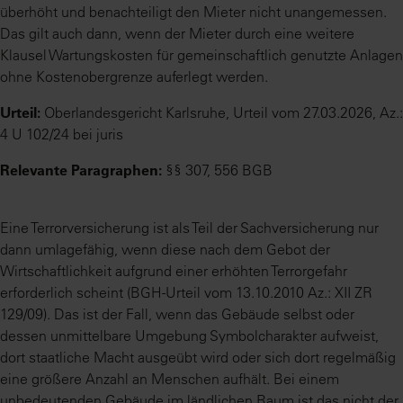
überhöht und benachteiligt den Mieter nicht unangemessen.
Das gilt auch dann, wenn der Mieter durch eine weitere
Klausel Wartungskosten für gemeinschaftlich genutzte Anlagen
ohne Kostenobergrenze auferlegt werden.
Urteil:
Oberlandesgericht Karlsruhe, Urteil vom 27.03.2026, Az.:
4 U 102/24 bei juris
Relevante Paragraphen:
§§ 307, 556 BGB
Eine Terrorversicherung ist als Teil der Sachversicherung nur
dann umlagefähig, wenn diese nach dem Gebot der
Wirtschaftlichkeit aufgrund einer erhöhten Terrorgefahr
erforderlich scheint (BGH-Urteil vom 13.10.2010 Az.: XII ZR
129/09). Das ist der Fall, wenn das Gebäude selbst oder
dessen unmittelbare Umgebung Symbolcharakter aufweist,
dort staatliche Macht ausgeübt wird oder sich dort regelmäßig
eine größere Anzahl an Menschen aufhält. Bei einem
unbedeutenden Gebäude im ländlichen Raum ist das nicht der