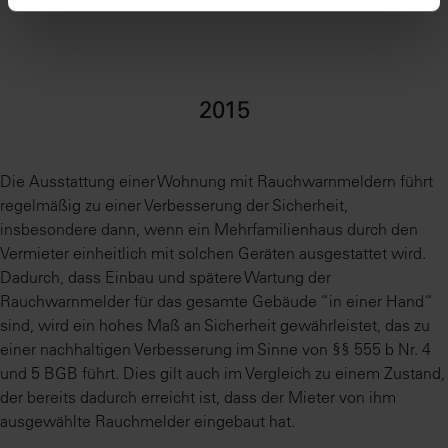
2015
Die Ausstattung einer Wohnung mit Rauchwarnmeldern führt
regelmäßig zu einer Verbesserung der Sicherheit,
insbesondere dann, wenn ein Mehrfamilienhaus durch den
Vermieter einheitlich mit solchen Geräten ausgestattet wird.
Dadurch, dass Einbau und spätere Wartung der
Rauchwarnmelder für das gesamte Gebäude “in einer Hand“
sind, wird ein hohes Maß an Sicherheit gewährleistet, das zu
einer nachhaltigen Verbesserung im Sinne von §§ 555 b Nr. 4
und 5 BGB führt. Dies gilt auch im Vergleich zu einem Zustand,
der bereits dadurch erreicht ist, dass der Mieter von ihm
ausgewählte Rauchmelder eingebaut hat.