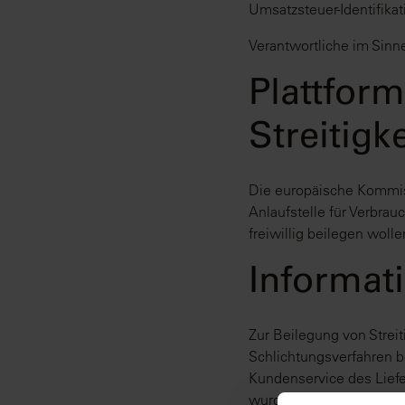
Umsatzsteuer-Identifi
Verantwortliche im Sin
Plattform
Streitigk
Die europäische Kommissi
Anlaufstelle für Verbrau
freiwillig beilegen woll
Informat
Zur Beilegung von Strei
Schlichtungsverfahren be
Kundenservice des Liefe
wurde. Zur Teilnahme am 