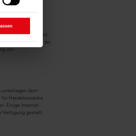
inting)
d legen Sie
lassen
Übersendung von nicht
chen. Die Betreiber der
n Bereichen
ung von
lichkeit
ts unterliegen dem
r für Handelszwecke
. Einige Internet-
r Verfügung gestellt