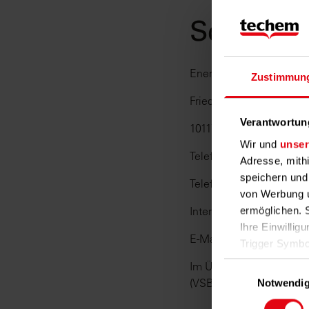
Schlichtu
Energie e. V.
Zustimmun
Friedrichstraße 133
Verantwortun
10117 Berlin
Wir und
unser
Telefon: 030 27 57 24 0
Adresse, mith
speichern und
Telefax: 030 275 72 40 
von Werbung u
Internet: www.schlichtu
ermöglichen. 
Ihre Einwillig
E-Mail: info@schlichtung
Trigger Symbo
Im Übrigen wird Techem 
Einwilligungsausw
Wenn Sie es e
(VSBG) teilnehmen und is
Notwendi
Inform