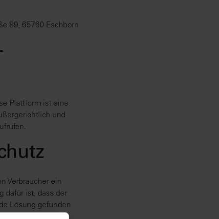
aße 89, 65760 Eschborn
-
e Plattform ist eine
ußergerichtlich und
ufrufen.
chutz
n Verbraucher ein
 dafür ist, dass der
ende Lösung gefunden