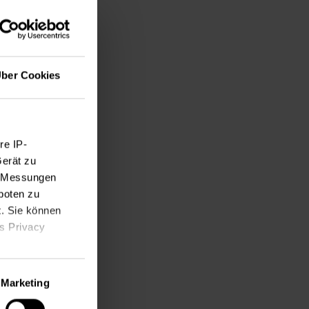
ber Cookies
re IP-
Gerät zu
e, Messungen
boten zu
t. Sie können
as Privacy
tbeilegungsgesetz
Marketing
ige Meter