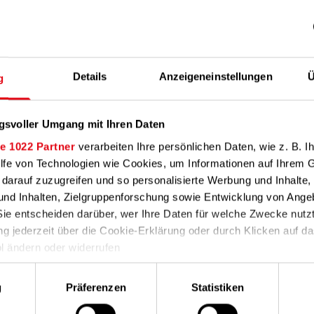
ngsstelle
Details
Anzeigeneinstellungen
Ü
g
gsvoller Umgang mit Ihren Daten
e 1022 Partner
verarbeiten Ihre persönlichen Daten, wie z. B. Ih
0
ilfe von Technologien wie Cookies, um Informationen auf Ihrem 
 darauf zuzugreifen und so personalisierte Werbung und Inhalt
69
nd Inhalten, Zielgruppenforschung sowie Entwicklung von Ange
ngsstelle-energie.de
Sie entscheiden darüber, wer Ihre Daten für welche Zwecke nutz
ung jederzeit über die Cookie-Erklärung oder durch Klicken auf d
sstelle-energie.de
l ändern oder widerrufen
nicht an Streitbeilegungsverfahren nach dem Verbraucherstrei
ahl
rlauben, würden wir auch gerne:
t hierzu auch nicht verpflichtet.
g
Präferenzen
Statistiken
ationen über Ihre geografische Lage erfassen, welche bis auf ein