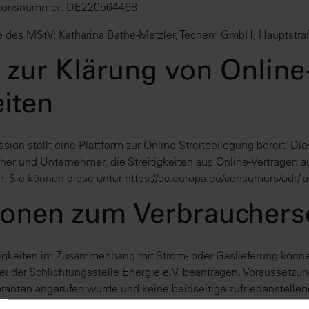
kationsnummer: DE220564468
ne des MStV: Katharina Bathe-Metzler, Techem GmbH, Hauptstr
 zur Klärung von Online
eiten
on stellt eine Plattform zur Online-Streitbeilegung bereit. Dies
cher und Unternehmer, die Streitigkeiten aus Online-Verträgen a
en. Sie können diese unter https://ec.europa.eu/consumers/odr/ a
ionen zum Verbrauchers
tigkeiten im Zusammenhang mit Strom- oder Gaslieferung könne
i der Schlichtungsstelle Energie e.V. beantragen. Voraussetzung
ranten angerufen wurde und keine beidseitige zufriedenstell
Schlichtungsverfahren ist Techem in diesem Fall verpflichtet.