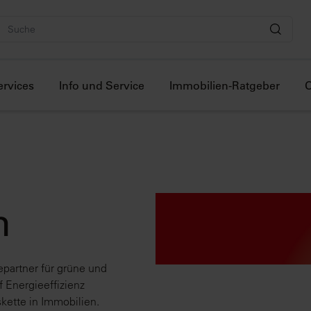
ervices
Info und Service
Immobilien-Ratgeber
O
m
epartner für grüne und
 Energieeffizienz
ette in Immobilien.