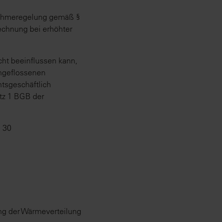
snahmeregelung gemäß §
rechnung bei erhöhter
ht beeinflussen kann,
ingeflossenen
htsgeschäftlich
atz 1 BGB der
e 30
ung der Wärmeverteilung