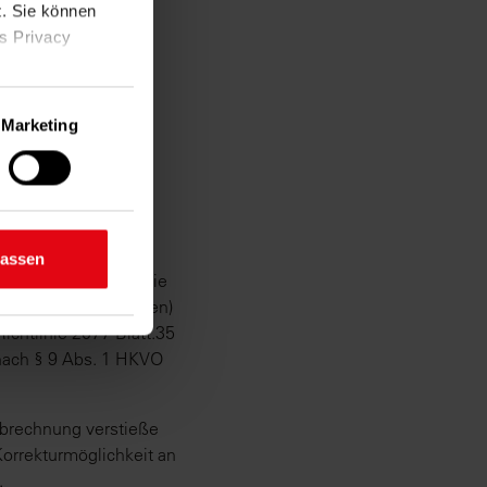
t. Sie können
as Privacy
Marketing
ige Meter
inting)
ich niedrigen
d legen Sie
lassen
reizung (hier: für die
.067 Ableseeinheiten)
ichtlinie 2077 Blatt.35
n Bereichen
 nach § 9 Abs. 1 HKVO
lichkeit
brechnung verstieße
rrekturmöglichkeit an
.