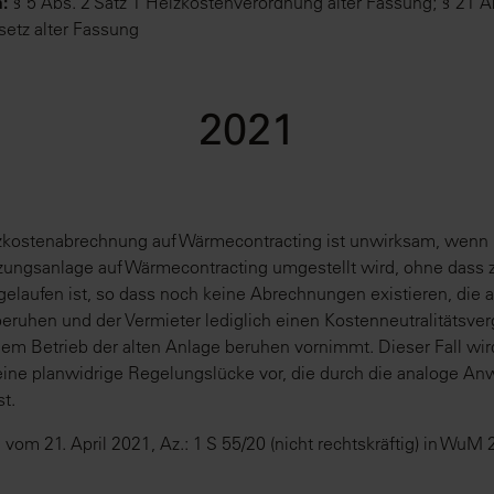
:
§ 5 Abs. 2 Satz 1 Heizkostenverordnung alter Fassung; § 21 A
tz alter Fassung
2021
zkostenabrechnung auf Wärmecontracting ist unwirksam, wenn 
ungsanlage auf Wärmecontracting umgestellt wird, ohne dass z
laufen ist, so dass noch keine Abrechnungen existieren, die a
eruhen und der Vermieter lediglich einen Kostenneutralitätsver
em Betrieb der alten Anlage beruhen vornimmt. Dieser Fall wir
t eine planwidrige Regelungslücke vor, die durch die analoge A
t.
vom 21. April 2021, Az.: 1 S 55/20 (nicht rechtskräftig) in WuM 2