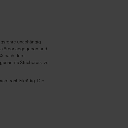
ngsrohre unabhängig
izkörper abgegeben und
0 % nach dem
genannte Strichpreis, zu
cht rechtskräftig. Die