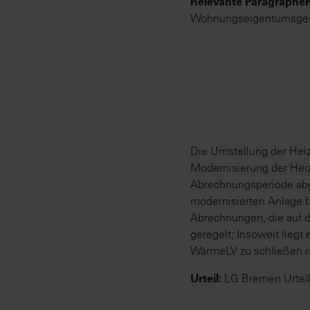
Relevante Paragraphen
Wohnungseigentumsgese
Die Umstellung der Hei
Modernisierung der Heiz
Abrechnungsperiode abge
modernisierten Anlage b
Abrechnungen, die auf d
geregelt; Insoweit lieg
WärmeLV zu schließen is
Urteil:
LG Bremen Urteil 