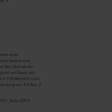
bs. 4
nach einer
uvor bereits eine
uf dem Betrieb der
gleich auf Basis von
d in § 9 WärmeLV nicht
nwendung von § 9 Abs. 2
021, Seite 426 ff.