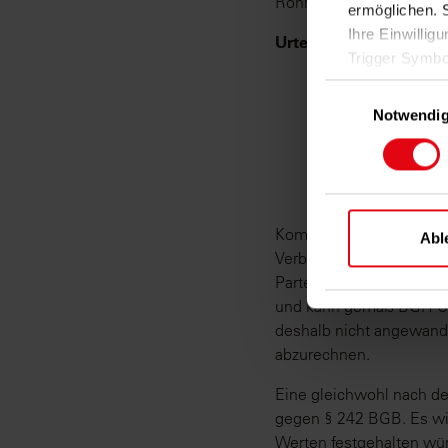
Rohrwärmeverluste wen
ermöglichen. 
Ihre Einwillig
Urteil:
BGH vom 15.11.20
Trigger Symbo
Einwilligungsausw
Wenn Sie es e
Notwendi
Inform
genau sei
Ihr Ge
identifizie
Kommt es in einem durch
Erfahren Sie m
Abl
Verbrauchswärmeanteil v
Ihre Präferen
Parterrewohnung 1047 A
und kann gemäß BGH Urte
Damit Sie uns
deshalb nicht angewandt 
Cookies einge
abzurechnen.
finden Sie in
Eine gleichwohl nach 
gegen § 242 BGB. Es wi
Werten festgehalten wür