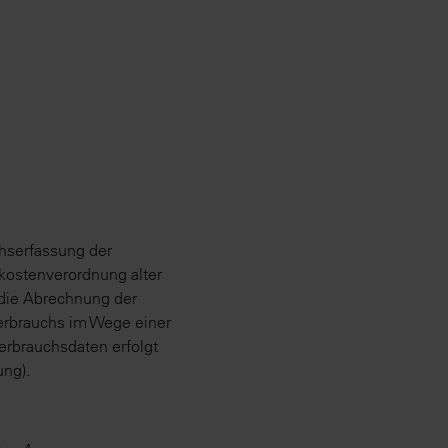
hserfassung der
zkostenverordnung alter
 die Abrechnung der
erbrauchs im Wege einer
erbrauchsdaten erfolgt
ng).