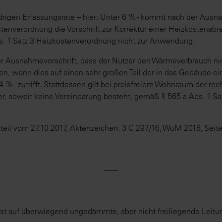
edrigen Erfassungsrate – hier: Unter 6 % - kommt nach der Au
stenverordnung die Vorschrift zur Korrektur einer Heizkostenab
. 1 Satz 3 Heizkostenverordnung nicht zur Anwendung.
r Ausnahmevorschrift, dass der Nutzer den Wärmeverbrauch nic
en, wenn dies auf einen sehr großen Teil der in das Gebäude e
 % - zutrifft. Stattdessen gilt bei preisfreiem Wohnraum der rec
r, soweit keine Vereinbarung besteht, gemäß § 565 a Abs. 1 S
teil vom 27.10.2017, Aktenzeichen: 3 C 297/16, WuM 2018, Seit
⸺
ist auf überwiegend ungedämmte, aber nicht freiliegende Leit