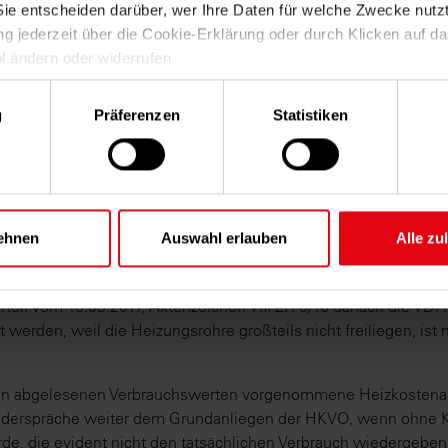
iger als 20 % der abgegebenen Wärmemengen erfasst wird.
Sie entscheiden darüber, wer Ihre Daten für welche Zwecke nutz
ung jederzeit über die Cookie-Erklärung oder durch Klicken auf d
19, Aktenzeichen: V ZR 9/19, WUM 2020, Seite 235.
l ändern oder widerrufen
ahl
rlauben, würden wir auch gerne:
g
Präferenzen
Statistiken
2018
ationen über Ihre geografische Lage erfassen, welche bis auf ein
n können
rät durch aktives Scannen nach bestimmten Merkmalen (Fingerpr
ren
 eine Einrohrheizung versorgten Haus bei einem außerordentl
ehr darüber, wie Ihre persönlichen Daten verarbeitet werden, un
ehnen
Auswahl erlauben
Alle zu
on 4,8 % zu einer extremen und nicht aufklärbaren Verbrauchssp
zen im
Abschnitt Einzelheiten
fest.
bleseeinheiten, für die übrigen sieben Wohnungen insgesamt 1
il vom 15.03.2017, Aktenzeichen VIII ZR 5/16 danach die VDI R
ere Webseite in vollem Umfang nutzen können, werden in einige
werden, weil die Heizungsrohre großteils nicht freiliegen, ist
setzt. Weitere Informationen zu Cookies sowie Widerspruchsmög
 unseren
Datenschutzhinweisen
.
den abgelesenen Verbrauchswerten vorgenommene Heizkostena
derspräche weiter dem Grundanliegen der HKVO, wenn ohne Ko
de, die evident nicht den tatsächlichen Verbrauch wiedergeben