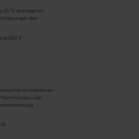
ls 25 % gestiegenen
chforderungen des
te 643 ff.
einheitlich entstandenen
d Warmwasser unter
ostenverordnung
ff.