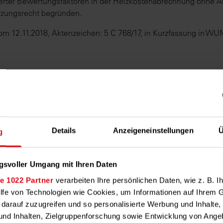
rter Bewertungsfaktoren in der Heizkostenabrechnung ohne 
rzungsrecht begründen.
om 12.11.2018, Aktenzeichen: 5 C 768/17, in Kurzfassung in WU
⸺
erbrauchers nach § 12 Abs. 1 Satz Heizkostenvorordnung besteh
ot der getrennten Ermittlung von Heiz- und Warmwasserkosten
Details
Anzeigeneinstellungen
Ü
g
dnung.
 LG Halle vom 20.09.2018, Aktenzeichen: 1 S 176/18, in WUM 
gsvoller Umgang mit Ihren Daten
e 1022 Partner
verarbeiten Ihre persönlichen Daten, wie z. B. Ih
ilfe von Technologien wie Cookies, um Informationen auf Ihrem 
⸺
 darauf zuzugreifen und so personalisierte Werbung und Inhalt
nd Inhalten, Zielgruppenforschung sowie Entwicklung von Ange