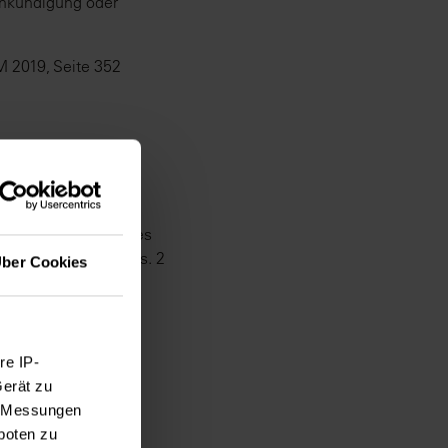
Ankündigung oder
M 2019, Seite 352
t auch im Falle eines
 aus § 9 Abs. 1, Abs. 2
ber Cookies
2019, Seite 318
re IP-
Gerät zu
e, Messungen
boten zu