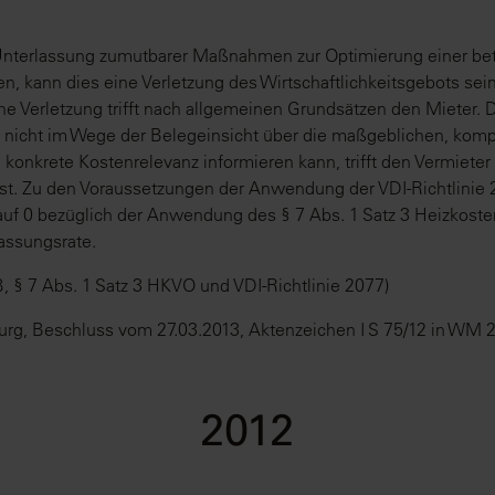
 Unterlassung zumutbarer Maßnahmen zur Optimierung einer be
n, kann dies eine Verletzung des Wirtschaftlichkeitsgebots sei
he Verletzung trifft nach allgemeinen Grundsätzen den Mieter. D
 – nicht im Wege der Belegeinsicht über die maßgeblichen, ko
konkrete Kostenrelevanz informieren kann, trifft den Vermieter
st. Zu den Voraussetzungen der Anwendung der VDI-Richtlinie 
uf 0 bezüglich der Anwendung des § 7 Abs. 1 Satz 3 Heizkoste
assungsrate.
, § 7 Abs. 1 Satz 3 HKVO und VDI-Richtlinie 2077)
g, Beschluss vom 27.03.2013, Aktenzeichen I S 75/12 in WM 2
2012