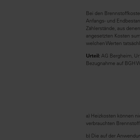
Bei den Brennstoffkoste
Anfangs- und Endbestand 
Zählerstände, aus denen
angesetzten Kosten sum
welchen Werten tatsächl
Urteil:
AG Bergheim, Urt
Bezugnahme auf BGH WM
a) Heizkosten können ni
verbrauchten Brennstof
b) Die auf der Anwendun