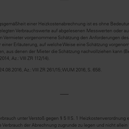
gsgemäßheit einer Heizkostenabrechnung ist es ohne Bedeutun
legten Verbrauchswerte auf abgelesenen Messwerten oder auf
m Vermieter vorgenommene Schätzung den Anforderungen des §
r einer Erläuterung, auf welche Weise eine Schätzung vorgen
n, aus denen der Mieter die Schätzung nachvollziehen kann (B
014, Az.: VIII ZR 112/14).
4.08.2016, Az.: VIII ZR 261/15; WUM 2016, S. 658.
⸺
rbrauch unter Verstoß gegen § 5 II S. 1 Heizkostenverordnung erm
te Verbrauch der Abrechnung zugrunde zu legen und nicht allei