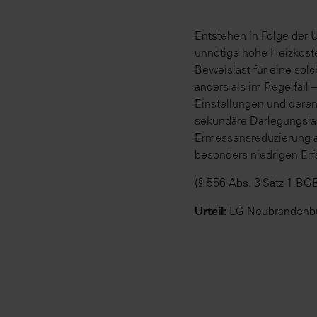
Entstehen in Folge der
unnötige hohe Heizkoste
Beweislast für eine solc
anders als im Regelfall
Einstellungen und deren 
sekundäre Darlegungsla
Ermessensreduzierung a
besonders niedrigen Erf
(§ 556 Abs. 3 Satz 1 BGB
Urteil:
LG Neubrandenbur