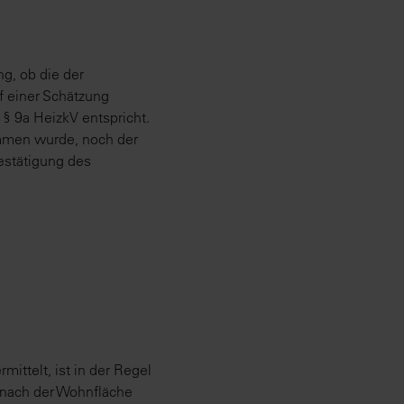
g, ob die der
 einer Schätzung
 9a HeizkV entspricht.
ommen wurde, noch der
estätigung des
ittelt, ist in der Regel
n nach der Wohnfläche