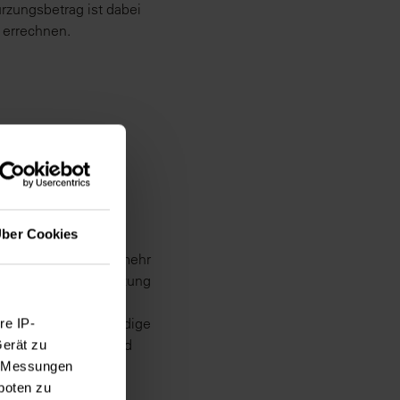
rzungsbetrag ist dabei
 errechnen.
ber Cookies
rmieter angesetzten
ten Bruttopreis um mehr
spruch wegen Verletzung
zu, der dem
wärme sind offenkundige
re IP-
zeitig gerügt hat und
Gerät zu
e, Messungen
boten zu