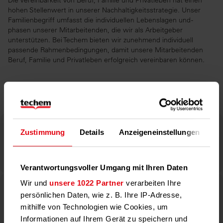
Die Vereinbarkeit von Beruf, Familie und Privatleben hat einen
hohen Stellenwert in unserer Nachhaltigkeitsstrategie. Unser
Familienbegriff umfasst die individuellen Lebenslagen und -
phasen unserer Mitarbeitenden, die wir als Arbeitgeber
unterstützen. Bei Techem bieten wir zunehmend individuell
passende Rahmenbedingungen, damit unsere Mitarbeitenden
Beruf, Familie und Privatleben erfolgreich vereinbaren können.
Zertifikat zum audit berufundfamilie
Zertifikat zum audit berufundfamilie
Zustimmung
Details
Anzeigeneinstellungen
Üb
PDF 970 KB
Verantwortungsvoller Umgang mit Ihren Daten
Wir und
unsere 1022 Partner
verarbeiten Ihre
Kurzporträt zum berufundfamilie Zertifikat
persönlichen Daten, wie z. B. Ihre IP-Adresse,
PDF 902 KB
mithilfe von Technologien wie Cookies, um
Informationen auf Ihrem Gerät zu speichern und