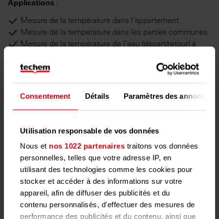
Applications
:
Mesure de la température dans l’appartement
Mesure de la température dans les parties communes
Mesure de la température de l’eau (départ/retour) à
l’aide de sondes
Deux versions
Consentement
Détails
Paramètres des annonces
Le capteur de température est disponible en design
compact pour mesurer la température ambiante ou en
Utilisation responsable de vos données
version avec sonde pour mesurer la température sur la
Nous et
nos 1022 partenaires
traitons vos données
tuyauterie.
personnelles, telles que votre adresse IP, en
utilisant des technologies comme les cookies pour
stocker et accéder à des informations sur votre
appareil, afin de diffuser des publicités et du
contenu personnalisés, d'effectuer des mesures de
performance des publicités et du contenu, ainsi que