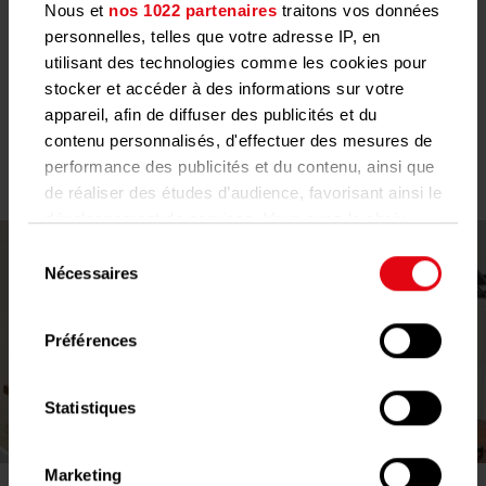
Nous et
nos 1022 partenaires
traitons vos données
personnelles, telles que votre adresse IP, en
utilisant des technologies comme les cookies pour
stocker et accéder à des informations sur votre
appareil, afin de diffuser des publicités et du
Services supplémentaires innovants
contenu personnalisés, d'effectuer des mesures de
: Techem Smart System
performance des publicités et du contenu, ainsi que
de réaliser des études d’audience, favorisant ainsi le
développement de services. Vous avez le choix
quant à l'utilisation de vos données et à leurs
Sélection
finalités. Vous pouvez modifier ou retirer votre
Nécessaires
du
consentement à tout moment en consultant la
consentement
Déclaration relative aux cookies ou en cliquant sur
Préférences
l'icône de confidentialité.
Si vous le permettez, nous aimerions également :
Statistiques
Collecter des informations sur votre
localisation géographique qui peuvent être
Marketing
précises à plusieurs mètres près