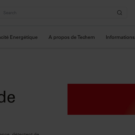
cacité Energétique
A propos de Techem
Informations 
de
ence, détectent de