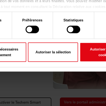
sation de vos données et à leurs finalités. Vous pouvez modifier ou
 tout moment en consultant la Déclaration relative aux cookies
confidentialité.
s
Préférences
Statistiques
rmettez, nous aimerions également :
er des informations sur votre localisation géographique qui peuv
à plusieurs mètres près
ier votre appareil en l'analysant activement pour en relever les c
nnée via le
portail
s (empreintes digitales).
nécessaires
Autoriser
Autoriser la sélection
 plus sur le traitement de vos données personnelles et définir v
uement
cook
reportez-vous à la
section « Détails »
. Vous pouvez modifier ou r
vient possible
 tout moment à partir de la déclaration sur les cookies.
us permettent de personnaliser le contenu et les annonces, d'off
s relatives aux médias sociaux et d'analyser notre trafic. Nous 
informations sur l'utilisation de notre site avec nos partenaires
blicité et d'analyse, qui peuvent combiner celles-ci avec d'autre
vez fournies ou qu'ils ont collectées lors de votre utilisation de 
Vers le portail administ
ctiver le Techem Smart