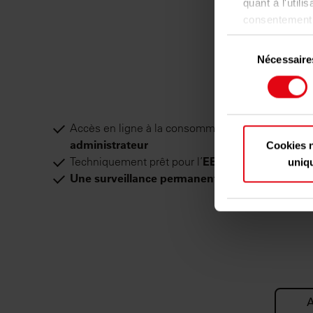
quant à l'utili
consentement à
sur l'icône de 
Sélection
Nécessaire
du
Si vous le pe
consentement
Collect
précises 
Identif
Accès en ligne à la consommation au cours de l'a
spécifique
administrateur
Cookies 
Pour en savoir
Techniquement prêt pour l’
EED2
uniq
préférences, 
Une surveillance permanente
des compteurs de
consentement à
Les cookies no
fonctionnalité
également des 
sociaux, de pu
que vous leur a
A