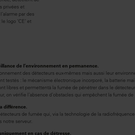
s privées et
l’alarme par des
le logo ‘CE’ et
eillance de l’environnement en permanence.
ionnement des détecteurs eux-mêmes mais aussi leur environne
nt testés : le mécanisme électronique incorporé, la batterie mai
sont libres et permettentà la fumée de pénétrer dans le détecteu
r, on vérifie l’absence d’obstacles qui empêchent la fumée de r
a différence.
tecteurs de fumée qui, via la technologie de la radiofréquence
rs notre serveur.
uniquement en cas de détresse.