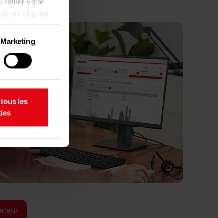
 retirer votre
 ou en cliquant
Marketing
ent être
aractéristiques
 tous les
os
ies
etirer votre
rir des
partageons
 de médias
s informations
leurs services.
rateur