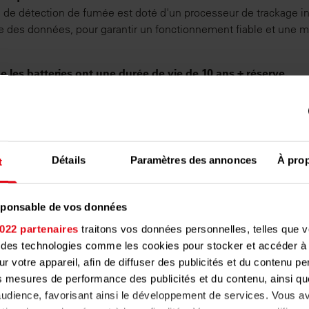
 de détection de fumée est doté d'un processeur de trackage i
nte des données, pour garantir un fonctionnement fiable et une
e les batteries ont une durée de vie de 10 ans + réserve.
z-nous!
sposition pour tout renseignement.
ne :
Détails
Paramètres des annonces
À pro
t
esponsable de vos données
022 partenaires
traitons vos données personnelles, telles que 
es supplémentaires inno
nt des technologies comme les cookies pour stocker et accéder à
ur votre appareil, afin de diffuser des publicités et du contenu p
Techem Smart System
s mesures de performance des publicités et du contenu, ainsi qu
udience, favorisant ainsi le développement de services. Vous av