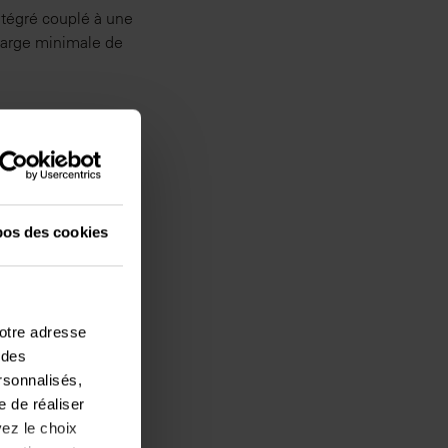
ntégré couplé à une
 marge minimale de
pos des cookies
votre adresse
vants :
 des
ersonnalisés,
e de réaliser
ez le choix