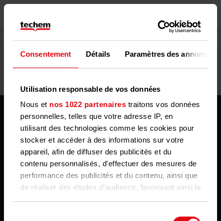
Consentement
Détails
Paramètres des annonces
Utilisation responsable de vos données
Nous et
nos 1022 partenaires
traitons vos données
personnelles, telles que votre adresse IP, en
utilisant des technologies comme les cookies pour
stocker et accéder à des informations sur votre
appareil, afin de diffuser des publicités et du
Information et service
contenu personnalisés, d'effectuer des mesures de
performance des publicités et du contenu, ainsi que
A propos de Techem
de réaliser des études d’audience, favorisant ainsi le
développement de services. Vous avez le choix
Portail administrateur
quant à l'utilisation de vos données et à leurs
Sélection