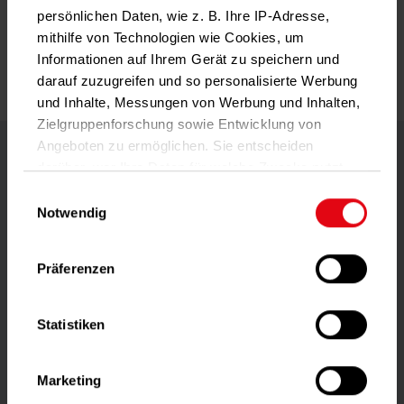
Continuez
persönlichen Daten, wie z. B. Ihre IP-Adresse,
mithilfe von Technologien wie Cookies, um
Informationen auf Ihrem Gerät zu speichern und
darauf zuzugreifen und so personalisierte Werbung
und Inhalte, Messungen von Werbung und Inhalten,
Zielgruppenforschung sowie Entwicklung von
Angeboten zu ermöglichen. Sie entscheiden
darüber, wer Ihre Daten für welche Zwecke nutzt.
Sie können Ihre Einwilligung jederzeit über die
Einwilligungsauswahl
Cookie-Erklärung oder durch Klicken auf das
Notwendig
App
Privacy Trigger Symbol ändern oder widerrufen
Präferenzen
Wenn Sie es erlauben, würden wir auch gerne:
Informationen über Ihre geografische Lage
erfassen, welche bis auf einige Meter genau
Statistiken
sein können
Ihr Gerät durch aktives Scannen nach
Marketing
bestimmten Merkmalen (Fingerprinting)