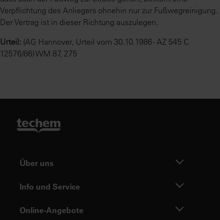
Verpflichtung des Anliegers ohnehin nur zur Fußwegreinigung.
Der Vertrag ist in dieser Richtung auszulegen.
Urteil:
(AG Hannover, Urteil vom 30.10.1986 - AZ 545 C
12576/86) WM 87, 275
Über uns
Info und Service
Online-Angebote