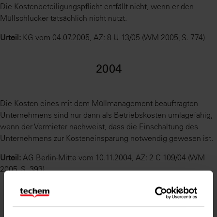
Die Kostenbeteiligungspflicht entfällt nicht, wenn er den
Müllschlucker tatsächlich nicht nutzt.
Urteil:
KG vom 04.07.2005, AZ: 8 U 13/05 (WM 2005, S. 774)
2004
Die Kosten eines mit dem Müllmanagement beauftragten
Unternehmens sind nur dann als Betriebskosten umlagefähig,
wenn der Vermieter nachweist, dass die Einschaltung des
Unternehmens zur Kosteneinsparung notwendig gewesen ist.
Urteil:
AG Berlin-Mitte vom 10.11.2004, AZ: 2 C 109/04 (WM
2005, S. 393)
⸺