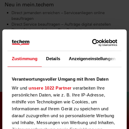
Neu in mein.techem
Direct jemanden erreichen – Serviceanliegen online
beauftragen
Direct Service beauftragen – Aufträge digital einstellen
Direct Status verfolgen – Den Bearbeitungsstand immer im
Blick
Direct Zeit sparen – Weniger Aufwand durch einfache
Prozesse
Direct alles an einem Ort – Serviceaufträge zentral im
Kundenportal
Zustimmung
Details
Anzeigeneinstellungen
Üb
Direct erledigt – Rund um die Uhr verfügbar
Jetzt informieren
Verantwortungsvoller Umgang mit Ihren Daten
Wir und
unsere 1022 Partner
verarbeiten Ihre
persönlichen Daten, wie z. B. Ihre IP-Adresse,
mithilfe von Technologien wie Cookies, um
Informationen auf Ihrem Gerät zu speichern und
darauf zuzugreifen und so personalisierte Werbung
und Inhalte, Messungen von Werbung und Inhalten,