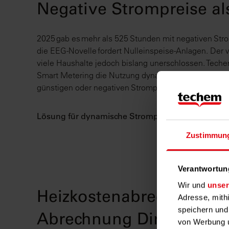
Negative Strompreise a
2025 gab es mehr als 525 Stunden mit negativen Str
die EEG-Novelle fordert Nulleinspeise-Anlagen. Der wir
viele Haushalte jedoch bislang unerschlossen. Tech
Smart Metering die Nutzung dynamischer Tarife – un
günstigen oder negativen Strompreisphasen.
Lösung für dynamische Strompreise
Zustimmun
Verantwortun
Wir und
unser
Heizkostenabrechnung o
Adresse, mith
speichern und
Abrechnung Direct
von Werbung u