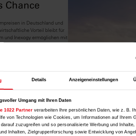
ls Chance
ompreisen in Deutschland und
tschaftliche Vorteil bleibt für
em und Inexogy ermöglichen mit
d damit den direkten Zugang zu
Details
Anzeigeneinstellungen
Ü
g
gsvoller Umgang mit Ihren Daten
e 1022 Partner
verarbeiten Ihre persönlichen Daten, wie z. B. Ih
hne Wartezeit:
ilfe von Technologien wie Cookies, um Informationen auf Ihrem 
 darauf zuzugreifen und so personalisierte Werbung und Inhalt
nd Inhalten, Zielgruppenforschung sowie Entwicklung von Ange