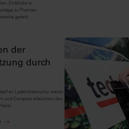
len, Einblicke in
eiträge zu Themen
anche geteilt.
en der
tzung durch
arf an Ladeinfrastruktur weiter
em und Compleo erleichtert den
 Hand.
r