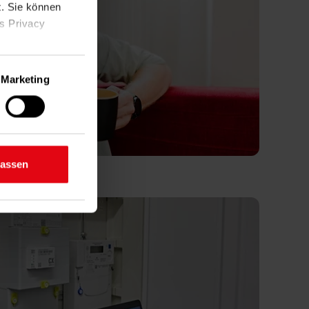
t. Sie können
as Privacy
Marketing
ige Meter
inting)
d legen Sie
lassen
n Bereichen
lichkeit