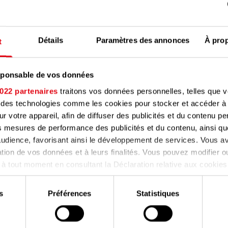
considérons que c’est notre
mobilier collectif et à la
Détails
Paramètres des annonces
À pro
t
, de la dématérialisation, de
dans une démarche globale. C’est
l’efficacité énergétique du
esponsable de vos données
022 partenaires
traitons vos données personnelles, telles que 
nt des technologies comme les cookies pour stocker et accéder à
ur votre appareil, afin de diffuser des publicités et du contenu p
s mesures de performance des publicités et du contenu, ainsi qu
udience, favorisant ainsi le développement de services. Vous av
sation de vos données et à leurs finalités. Vous pouvez modifier ou
 tout moment en consultant la Déclaration relative aux cookies
confidentialité.
i suit pourrait égalemen
s
Préférences
Statistiques
rmettez, nous aimerions également :
intéresser
er des informations sur votre localisation géographique qui peuv
à plusieurs mètres près