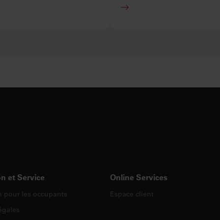
n et Service
Online Services
n pour les occupants
Espace client
égales