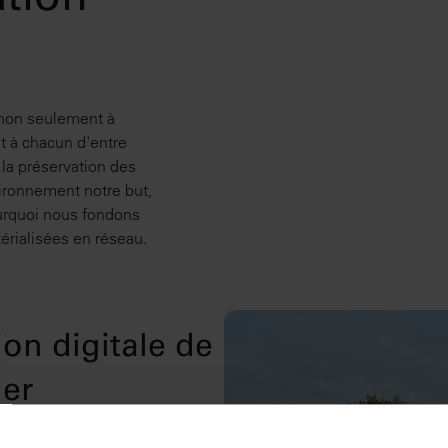
ation
 non seulement à
t à chacun d'entre
la préservation des
vironnement notre but,
ourquoi nous fondons
rialisées en réseau.
ion digitale de
ier
es verts et intelligents.