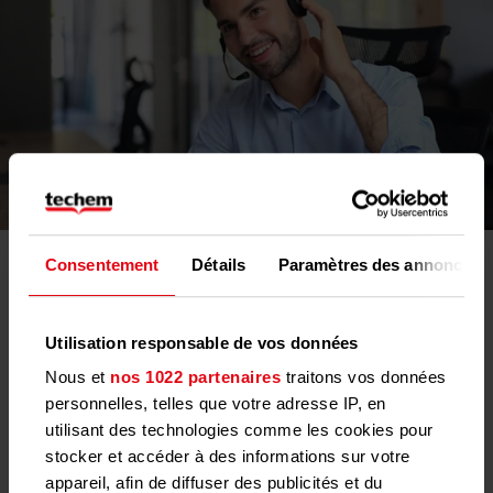
Consentement
Détails
Paramètres des annonces
Formulaire de contact
Contactez-nous pour obtenir rapidement informations, conseils
ou devis personnalisés.
Utilisation responsable de vos données
Nous et
nos 1022 partenaires
traitons vos données
Contactez-nous
personnelles, telles que votre adresse IP, en
utilisant des technologies comme les cookies pour
stocker et accéder à des informations sur votre
Contactez-nous :
appareil, afin de diffuser des publicités et du