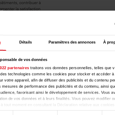
bâtiments, contribuer à
gmenter la satisfaction
Détails
Paramètres des annonces
À pro
t
ans le
esponsable de vos données
our l’habitat
022 partenaires
traitons vos données personnelles, telles que 
nt des technologies comme les cookies pour stocker et accéder à
e copropriétés.
ur votre appareil, afin de diffuser des publicités et du contenu p
s mesures de performance des publicités et du contenu, ainsi qu
udience, favorisant ainsi le développement de services. Vous av
sation de vos données et à leurs finalités. Vous pouvez modifier ou
 tout moment en consultant la Déclaration relative aux cookies
confidentialité.