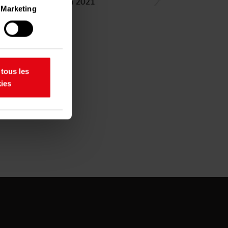
Marketing
ent être
aractéristiques
 tous les
os
ies
etirer votre
rir des
partageons
 de médias
s informations
leurs services.