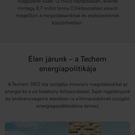
Világszerte közel 12 millió háztartásban, évente
mintegy 8,7 millió tonna CO-kibocsátást sikerül
megelőzni a megoldásainknak és eszközeinknek
köszönhetően.
Élen járunk – a Techem
energiapolitikája
A Techem 1952 óta szolgálja innovatív megoldásokkal az
energia és a víz hatékony felhasználását. Saját ingatlanjaink
és tevékenységeink esetében is a klímavédelmet szolgáló
energiagazdálkodásra támasz