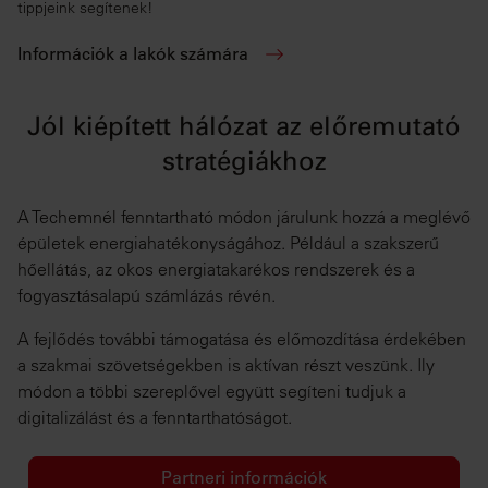
tippjeink segítenek!
Információk a lakók számára
Jól kiépített hálózat az előremutató
stratégiákhoz
A Techemnél fenntartható módon járulunk hozzá a meglévő
épületek energiahatékonyságához. Például a szakszerű
hőellátás, az okos energiatakarékos rendszerek és a
fogyasztásalapú számlázás révén.
A fejlődés további támogatása és előmozdítása érdekében
a szakmai szövetségekben is aktívan részt veszünk. Ily
módon a többi szereplővel együtt segíteni tudjuk a
digitalizálást és a fenntarthatóságot.
Partneri információk