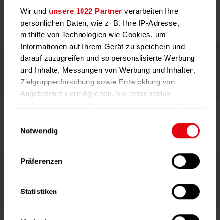
Wir und
unsere 1022 Partner
verarbeiten Ihre
Techem Messtechnik GmbH
persönlichen Daten, wie z. B. Ihre IP-Adresse,
mithilfe von Technologien wie Cookies, um
Informationen auf Ihrem Gerät zu speichern und
Allgemeine Geschäftsbedingungen
darauf zuzugreifen und so personalisierte Werbung
PDF 197 KB
und Inhalte, Messungen von Werbung und Inhalten,
Zielgruppenforschung sowie Entwicklung von
Angeboten zu ermöglichen. Sie entscheiden
darüber, wer Ihre Daten für welche Zwecke nutzt.
Sie können Ihre Einwilligung jederzeit über die
Einwilligungsauswahl
Techem Wassertechnik GmbH
Cookie-Erklärung oder durch Klicken auf das
Notwendig
Privacy Trigger Symbol ändern oder widerrufen
Präferenzen
Wenn Sie es erlauben, würden wir auch gerne:
Allgemeine Geschäftsbedingungen
PDF 619 KB
Informationen über Ihre geografische Lage
erfassen, welche bis auf einige Meter genau
Statistiken
sein können
Ihr Gerät durch aktives Scannen nach