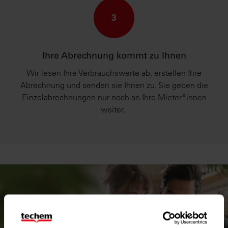
3
Ihre Abrechnung kommt zu Ihnen
Wir lesen Ihre Verbrauchswerte ab, erstellen Ihre
Abrechnung und senden sie Ihnen zu. Sie geben die
Einzelabrechnungen nur noch an Ihre Mieter*innen
weiter.