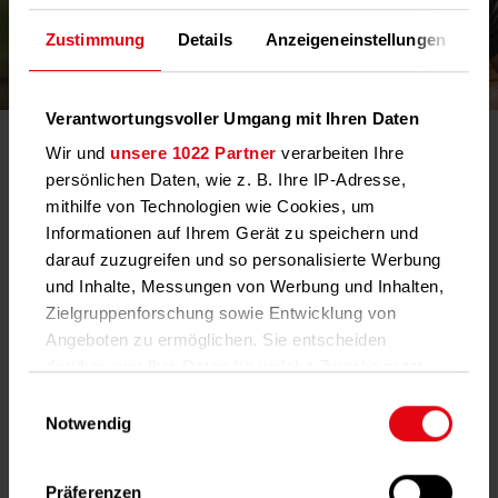
Zustimmung
Details
Anzeigeneinstellungen
Üb
Verantwortungsvoller Umgang mit Ihren Daten
Informationen und Energiespartipps für
Wir und
unsere 1022 Partner
verarbeiten Ihre
Mieter*innen
persönlichen Daten, wie z. B. Ihre IP-Adresse,
Bewohner*innen profitieren neben einer transparenten
mithilfe von Technologien wie Cookies, um
Heizkostenabrechnung von umfassenden Techem Services. Das
Informationen auf Ihrem Gerät zu speichern und
digitale Kundenportal ermöglicht Ihnen den gesetzteskonformen
darauf zuzugreifen und so personalisierte Werbung
Einblick in Ihren persönlichen Energieverbrauch und hilft Ihnen
so, Ihre Kosten im Blick zu behalten.
und Inhalte, Messungen von Werbung und Inhalten,
Zielgruppenforschung sowie Entwicklung von
Weitere Informationen
Angeboten zu ermöglichen. Sie entscheiden
darüber, wer Ihre Daten für welche Zwecke nutzt.
Sie können Ihre Einwilligung jederzeit über die
Einwilligungsauswahl
Alle Details rund um die
Cookie-Erklärung oder durch Klicken auf das
Notwendig
Heizkostenabrechnung
Privacy Trigger Symbol ändern oder widerrufen
Präferenzen