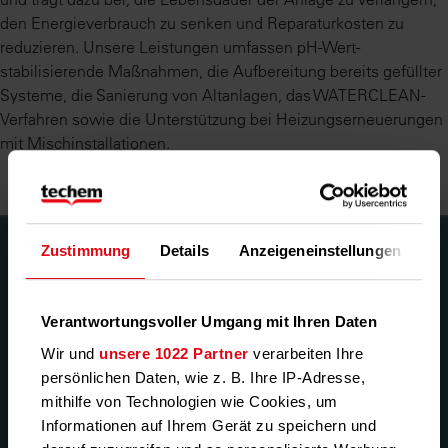
den Energieverbrauch zu senken und Reparaturkosten zu
reduzieren. Unsere Leistungen umfassen pH-Wert-
stabilisierende Maßnahmen, die Aufbereitung bereits gefüllter
Systeme, die Sanierung von Altanlagen, das WATERCLEAN-
Verfahren sowie die Unterstützung bei Heizungserneuerungen
mit Mischinstallationen.
Zustimmung
Details
Anzeigeneinstellungen
Üb
Haben Sie Fragen? Vereinbaren
Sie ein Beratungsgespräch.
Verantwortungsvoller Umgang mit Ihren Daten
Wir und
unsere 1022 Partner
verarbeiten Ihre
Unser kompetentes Fachpersonal berät Sie gerne.
persönlichen Daten, wie z. B. Ihre IP-Adresse,
mithilfe von Technologien wie Cookies, um
Jetzt kontaktieren
Informationen auf Ihrem Gerät zu speichern und