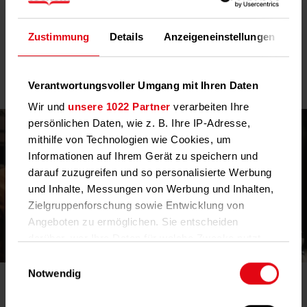
Die Heizkostenabrechnung im Detail
Haben Sie Fragen zu Ihrer Techem Abrechnung? Hier finden Sie
Zustimmung
Details
Anzeigeneinstellungen
Üb
die Antworten.
Heizkostenabrechnung im Detail
Verantwortungsvoller Umgang mit Ihren Daten
Wir und
unsere 1022 Partner
verarbeiten Ihre
persönlichen Daten, wie z. B. Ihre IP-Adresse,
mithilfe von Technologien wie Cookies, um
Informationen auf Ihrem Gerät zu speichern und
darauf zuzugreifen und so personalisierte Werbung
und Inhalte, Messungen von Werbung und Inhalten,
Zielgruppenforschung sowie Entwicklung von
Angeboten zu ermöglichen. Sie entscheiden
darüber, wer Ihre Daten für welche Zwecke nutzt.
Sie können Ihre Einwilligung jederzeit über die
Einwilligungsauswahl
Cookie-Erklärung oder durch Klicken auf das
Notwendig
Die rechtlichen Grundlagen
Privacy Trigger Symbol ändern oder widerrufen