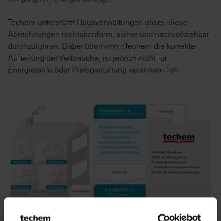
Techem unterstützt Hausverwaltungen dabei, diese
Abrechnungen rechtskonform, sicher und nachvollziehbar
durchzuführen. Dabei übernimmt Techem die korrekte
Aufteilung der Verbräuche, ist jedoch nicht für
Energietarife oder Preisgestaltung verantwortlich.