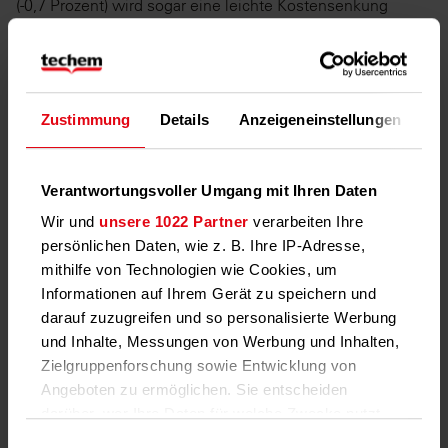
(-0,7 Prozent) wird sogar eine leichte Kostensenkung
erwartet.
Zustimmung
Details
Anzeigeneinstellungen
Üb
Verantwortungsvoller Umgang mit Ihren Daten
Wir und
unsere 1022 Partner
verarbeiten Ihre
persönlichen Daten, wie z. B. Ihre IP-Adresse,
mithilfe von Technologien wie Cookies, um
Informationen auf Ihrem Gerät zu speichern und
darauf zuzugreifen und so personalisierte Werbung
und Inhalte, Messungen von Werbung und Inhalten,
Zielgruppenforschung sowie Entwicklung von
Auf Gemeindeebene liegen Schwaz (-2,4 Prozent), Villach
Angeboten zu ermöglichen. Sie entscheiden
(-1,8 Prozent) und Feldkirchen in Kärnten (-0,2 Prozent) auf
darüber, wer Ihre Daten für welche Zwecke nutzt.
den ersten drei Plätzen und dürfen sich sogar über eine
Sie können Ihre Einwilligung jederzeit über die
Einwilligungsauswahl