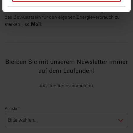
in unseren
Datenschutzhinweisen
.
jedoch dazu bei, einen ersten Überblick über den
durchschnittlichen Verbrauch in Österreich zu geben und
das Bewusstsein für den eigenen Energieverbrauch zu
stärken“, so
Moll
.
Bleiben Sie mit unserem Newsletter immer
auf dem Laufenden!
Jetzt kostenlos anmelden.
Anrede
*