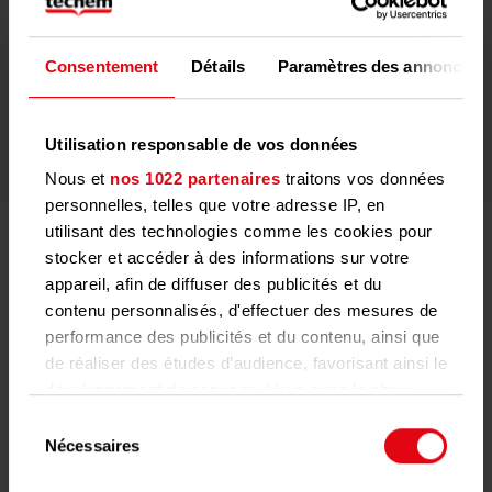
Protéger l’environnement
Notre approche est une réussite: dans près de 12
Consentement
Détails
Paramètres des annonces
millions de foyers dans le monde, nous évitons
environ 8,7 millions de tonnes de CO₂ chaque année
grâce à nos solutions.
Utilisation responsable de vos données
Nous et
nos 1022 partenaires
traitons vos données
personnelles, telles que votre adresse IP, en
utilisant des technologies comme les cookies pour
stocker et accéder à des informations sur votre
Nous allons de l’avant – la politique
appareil, afin de diffuser des publicités et du
énergétique de Techem
contenu personnalisés, d'effectuer des mesures de
performance des publicités et du contenu, ainsi que
Depuis 1952, Techem est synonyme d’utilisation efficace
de réaliser des études d’audience, favorisant ainsi le
de l’énergie et de l’eau grâce à des solutions innovantes.
développement de services. Vous avez le choix
quant à l'utilisation de vos données et à leurs
Sélection
finalités. Vous pouvez modifier ou retirer votre
Nécessaires
du
consentement à tout moment en consultant la
consentement