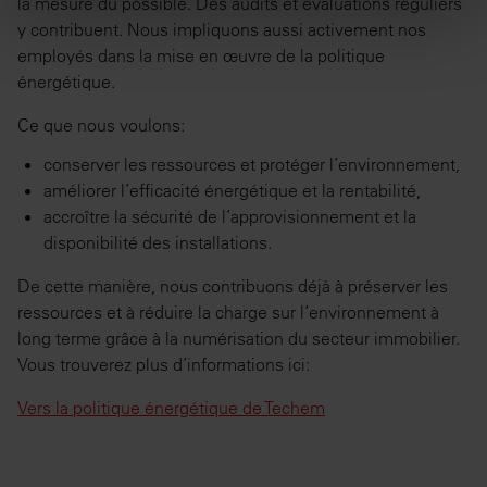
la mesure du possible. Des audits et évaluations réguliers
trafic. Nous partageons également des informations
y contribuent. Nous impliquons aussi activement nos
sur l'utilisation de notre site avec nos partenaires de
employés dans la mise en œuvre de la politique
médias sociaux, de publicité et d'analyse, qui
énergétique.
peuvent combiner celles-ci avec d'autres
Ce que nous voulons:
informations que vous leur avez fournies ou qu'ils
ont collectées lors de votre utilisation de leurs
conserver les ressources et protéger l’environnement,
services.
améliorer l’efficacité énergétique et la rentabilité,
accroître la sécurité de l’approvisionnement et la
disponibilité des installations.
De cette manière, nous contribuons déjà à préserver les
ressources et à réduire la charge sur l’environnement à
long terme grâce à la numérisation du secteur immobilier.
Vous trouverez plus d’informations ici:
Vers la politique énergétique de Techem