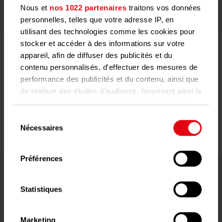
Nous et
nos 1022 partenaires
traitons vos données
personnelles, telles que votre adresse IP, en
utilisant des technologies comme les cookies pour
stocker et accéder à des informations sur votre
Compteurs d’énergie de Techem
appareil, afin de diffuser des publicités et du
contenu personnalisés, d'effectuer des mesures de
Nos compteurs de chaleur/froid offrent la solution adaptée à
chaque situation de montage et exigence. Qu'il s'agisse de petits
performance des publicités et du contenu, ainsi que
ou de gros débits, nos compteurs de chaleur équipés d’un
de réaliser des études d’audience, favorisant ainsi le
calculateur électronique tourné vers l'avenir permettent une
développement de services. Vous avez le choix
transmission à distance.
quant à l'utilisation de vos données et à leurs
Sélection
finalités. Vous pouvez modifier ou retirer votre
En savoir plus
Nécessaires
du
consentement à tout moment en consultant la
consentement
Déclaration relative aux cookies ou en cliquant sur
Préférences
l'icône de confidentialité.
Si vous le permettez, nous aimerions également :
Statistiques
Collecter des informations sur votre
localisation géographique qui peuvent être
Marketing