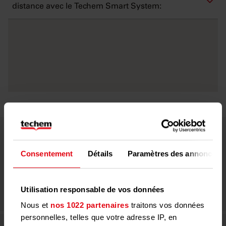
distance avec le Techem Smart System:
Consentement
Détails
Paramètres des annonces
Un système, de nombreux avantages
Utilisation responsable de vos données
Les avantages
Nous et
nos 1022 partenaires
traitons vos données
personnelles, telles que votre adresse IP, en