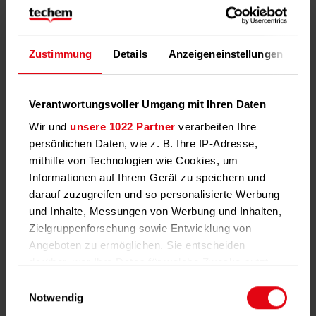
behördlichen Genehmigungen.
Zustimmung
Details
Anzeigeneinstellungen
Üb
Verantwortungsvoller Umgang mit Ihren Daten
Wir und
unsere 1022 Partner
verarbeiten Ihre
persönlichen Daten, wie z. B. Ihre IP-Adresse,
mithilfe von Technologien wie Cookies, um
Informationen auf Ihrem Gerät zu speichern und
darauf zuzugreifen und so personalisierte Werbung
und Inhalte, Messungen von Werbung und Inhalten,
Zielgruppenforschung sowie Entwicklung von
Angeboten zu ermöglichen. Sie entscheiden
darüber, wer Ihre Daten für welche Zwecke nutzt.
Bildinformation:
Techem bringt Wärme-Contracting-
Sie können Ihre Einwilligung jederzeit über die
Einwilligungsauswahl
Geschäft in europäische Plattform ein – Techem Solutions
Cookie-Erklärung oder durch Klicken auf das
Notwendig
wird Teil der Elevion Group.
Privacy Trigger Symbol ändern oder widerrufen