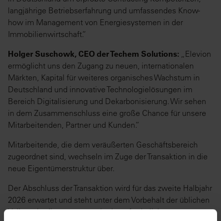
langjährige Betriebserfahrung und umfassendes Know-
how im Management von Energiesystemen in der
Immobilienwirtschaft.“
Holger Suschowk, CEO der Techem Solutions:
„Elevion
ermöglicht uns den Zugang zu neuen, internationalen
Märkten, Kapital für weiteres organisches Wachstum in
Deutschland und innovative Technologielösungen im
Bereich Digitalisierung und Dekarbonisierung. Wir sehen
in dem Zusammenschluss eine große Chance für unsere
Mitarbeitenden, Partner und Kunden.“
Mitarbeitende, die dem veräußerten Geschäftsbereich
zugeordnet sind, wechseln im Zuge der Transaktion in die
neue Eigentümerstruktur über.
Der Abschluss der Transaktion wird für das zweite Halbjahr
2026 erwartet und steht unter dem Vorbehalt der üblichen
Vollzugsbedingungen sowie der erforderlichen