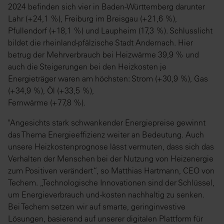
2024 befinden sich vier in Baden-Württemberg darunter
Lahr (+24,1 %), Freiburg im Breisgau (+21,6 %),
Pfullendorf (+18,1 %) und Laupheim (17,3 %). Schlusslicht
bildet die rheinland-pfälzische Stadt Andernach. Hier
betrug der Mehrverbrauch bei Heizwärme 39,9 % und
auch die Steigerungen bei den Heizkosten je
Energieträger waren am höchsten: Strom (+30,9 %), Gas
(+34,9 %), Öl (+33,5 %),
Fernwärme (+77,8 %).
"Angesichts stark schwankender Energiepreise gewinnt
das Thema Energieeffizienz weiter an Bedeutung. Auch
unsere Heizkostenprognose lässt vermuten, dass sich das
Verhalten der Menschen bei der Nutzung von Heizenergie
zum Positiven verändert“, so Matthias Hartmann, CEO von
Techem. „Technologische Innovationen sind der Schlüssel,
um Energieverbrauch und -kosten nachhaltig zu senken.
Bei Techem setzen wir auf smarte, geringinvestive
Lösungen, basierend auf unserer digitalen Plattform für