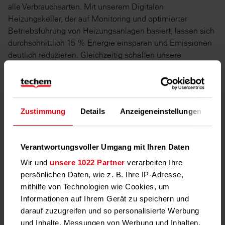
alle Verbrauchsarten. Mit unserem Digitalen
Heizungskeller, der auf Monitoring und optimierter
Betriebsführung von Heizungsanlagen basiert, lassen sich
durchschnittlich 15 % Energie einsparen und Emissionen
deutlich reduzieren. Gleichzeitig schaffen unsere
intelligenten Messsysteme vollständige
Verbrauchstransparenz und ermöglichen es, Verbräuche
flexibel an die schwankende Stromerzeugung aus
erneuerbaren Energien anzupassen."
Zustimmung
Details
Anzeigeneinstellungen
Üb
Informationen zu unseren niedriginvestiven, digitalen
Monitoring-Lösungen, wie dem Digitalen Heizungskeller,
finden Sie
hier
. Wie Smart Metering genau funktioniert,
Verantwortungsvoller Umgang mit Ihren Daten
erklären wir Ihnen
hier
.
Wir und
unsere 1022 Partner
verarbeiten Ihre
persönlichen Daten, wie z. B. Ihre IP-Adresse,
[1]
Verbrauchskosten für Raumheizwärme beinhalten keine
mithilfe von Technologien wie Cookies, um
Kosten für Trinkwasser-Erwärmung
Informationen auf Ihrem Gerät zu speichern und
darauf zuzugreifen und so personalisierte Werbung
und Inhalte, Messungen von Werbung und Inhalten,