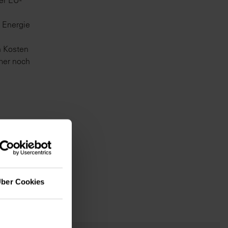
er EU-
t Energie
n Kosten
mer noch
ber Cookies