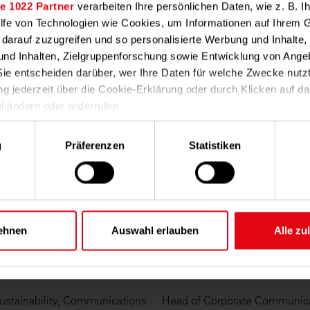
e 1022 Partner
verarbeiten Ihre persönlichen Daten, wie z. B. Ih
ilfe von Technologien wie Cookies, um Informationen auf Ihrem 
 darauf zuzugreifen und so personalisierte Werbung und Inhalt
Ansprechpartnerinnen fü
nd Inhalten, Zielgruppenforschung sowie Entwicklung von Ange
Sie entscheiden darüber, wer Ihre Daten für welche Zwecke nutz
Journalisten
ung jederzeit über die Cookie-Erklärung oder durch Klicken auf d
l ändern oder widerrufen
ahl
rlauben, würden wir auch gerne:
g
Präferenzen
Statistiken
ationen über Ihre geografische Lage erfassen, welche bis auf ein
n können
rät durch aktives Scannen nach bestimmten Merkmalen (Fingerpr
ren
ehr darüber, wie Ihre persönlichen Daten verarbeitet werden, un
ehnen
Auswahl erlauben
Alle zu
zen im
Abschnitt Einzelheiten
fest.
na Bathe-Metzler
Janina Schmidt
ere Webseite in vollem Umfang nutzen können, werden in einige
setzt. Weitere Informationen zu Cookies sowie Widerspruchsmög
ustainability, Communications
Head of Corporate Communic