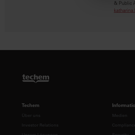
finden Sie in
& Public A
katharina
Techem
Informati
Über uns
Medien
Investor Relations
Complianc
Unsere Lösungen
Security