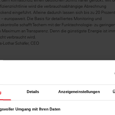
t dem Klimaschutz einen deutlichen Schritt näher gerückt. Mit d
fizienzrichtlinie wird die verbrauchsabhängige Abrechnung
ckend eingeführt. Alleine dadurch lassen sich bis zu 20 Prozen
 – europaweit. Die Basis für detailliertes Monitoring und
skontrolle schafft Techem mit der Funktechnologie - zu geringe
 Maximum an Transparenz. Denn die günstigste Energie ist im
icht verbraucht wird.
ns-Lothar Schäfer, CEO
Details
Anzeigeneinstellungen
Ü
g
gsvoller Umgang mit Ihren Daten