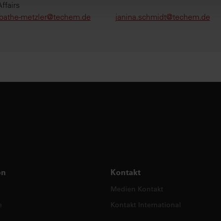
 unseren
Datenschutzhinweisen
.
ffairs
.bathe-metzler@techem.de
janina.schmidt@techem.de
on
Kontakt
Medien Kontakt
e
Kontakt International