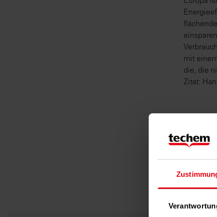
Europa is
Energieef
flächende
einsparen
Verbrauch
mit einem
die, die n
Zitat: Ha
Zustimmun
Verantwortun