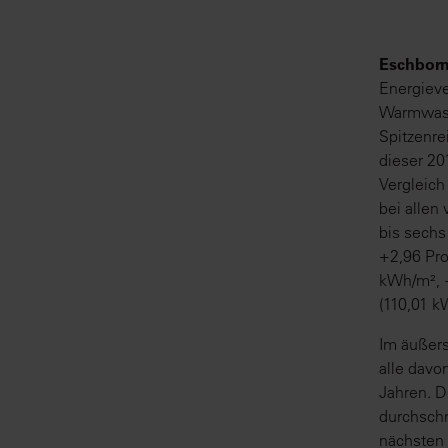
Eschborn
Energieve
Warmwasse
Spitzenre
dieser 20
Vergleich
bei allen
bis sechs
+2,96 Pro
kWh/m², +
(110,01 k
Im äußers
alle davo
Jahren. D
durchschn
nächsten