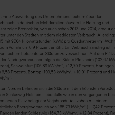
.
Eine Auswertung des Unternehmens Techem über den
rbrauch in deutschen Mehrfamilienhäusern für Heizung und
r zeigt: Rostock ist, wie auch schon 2013 und 2014, erneut d
iter unter den Städten mit dem niedrigsten Verbrauch. Allerdings
15 mit 97,04 Kilowattstunden (kWh) pro Quadratmeter (m²) Woh
 zum Vorjahr um 6,9 Prozent erhöht. Ein Verbrauchsanstieg ist 
 von Techem betrachteten Städten zu verzeichnen. Auf den Plätz
 der Niedrigverbraucher folgen die Städte Pforzheim (102,67 k
zent), Schweinfurt (106,89 kWh/m², +12,79 Prozent), Hattingen 
6,58 Prozent), Bottrop (109,53 kWh/m², +10,01 Prozent) und H
Wh/m²).
ten Norden befinden sich die Städte mit den höchsten Verbräuc
n in Schleswig-Holstein – ebenfalls wie in den vergangenen be
en ersten Platz belegt der Vorjahresdritte Itzehoe mit einem
ittlichen Energieverbrauch von 165,73 kWh/m² ( + 7,42 Prozent
 Rängen landen Schleswig (164,73 kWh/m², +12,84 Prozent), R