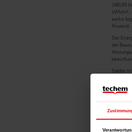
(160,55 k
kWh/m², +
sechs fol
Prozent).
Der Energ
der Bausu
Heizungs
beeinflus
Städte mi
2015:
Stadt | 
Rostock |
Pforzhei
Zustimmun
Schweinf
Hattingen
Bottrop |
Verantwortun