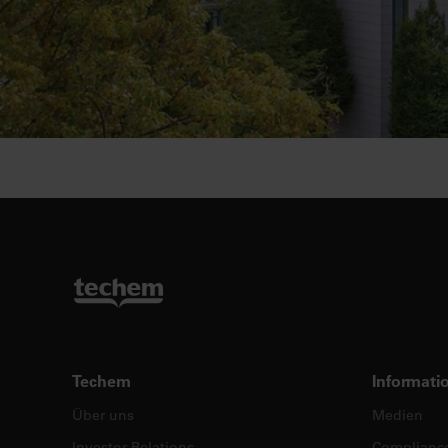
Techem
Informati
Über uns
Medien
Investor Relations
Complianc