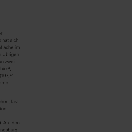
er
 hat sich
nfläche im
im Übrigen
en zwei
Wh/m²,
(107,74
erne
hen, fast
iden
). Auf den
endsburg