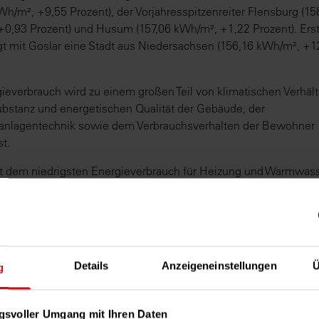
Wh/m², +9,55 Prozent), der Vorjahresspitzenreiter Flensburg (15
0,93 Prozent) und Husum (157,06 kWh/m², +1,22 Prozent). Erst 
gt mit Goslar eine Stadt aus Niedersachsen (156,16 kWh/m², +1
ieverbrauch wird zu einem großen Teil von klimatischen Verhält
bstanz und energetischen Qualität der Gebäude, der
anlagentechnik sowie dem Verbrauchsverhalten der Bewohner
st.
t dem niedrigsten Energieverbrauch für Heizung und Warmwass
Energieverbrauch
 97,04 kWh/m²
m | 102,67 kWh/m²
Details
Anzeigeneinstellungen
Ü
g
urt | 106,89 kWh/m²
 107,74 | kWh/m²
 109,53 kWh/m²
gsvoller Umgang mit Ihren Daten