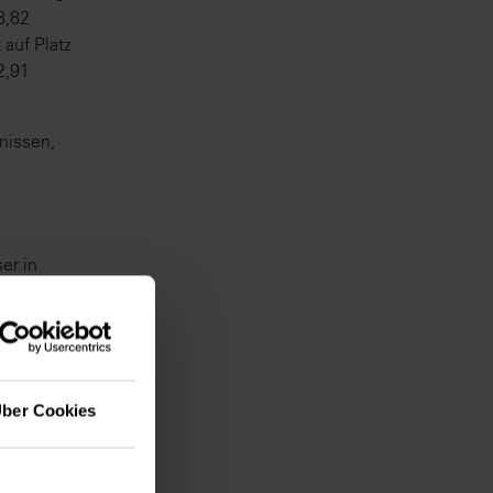
8,82
auf Platz
2,91
nissen,
er in
ber Cookies