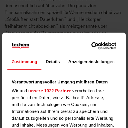
durchschnittlich auf über zehn. Die genutzten
Einsparmaßnahmen speziell für Wärme reichen dabei von
„Stoßlüften statt Dauerlüften“ und „Heizkörper
freihalten/nicht abdecken“ als meistgenannte über
„Verringerung der Raumtemperatur nachts oder bei
Abwesenheit“ bis hin zum „Kauf von elektronisch
steuerbaren Heizkörperthermostaten“.
Bessere Kenntnis der
Zustimmung
Details
Anzeigeneinstellungen
Üb
Temperatureinstellung, bessere Steuerung
der Heizkörper
Verantwortungsvoller Umgang mit Ihren Daten
Immerhin 20 Prozent der Bewohner mit pauschaler
Wir und
unsere 1022 Partner
verarbeiten Ihre
Abrechnung gaben an, bei längerer Abwesenheit die
persönlichen Daten, wie z. B. Ihre IP-Adresse,
Raumtemperatur nicht zu reduzieren und die Heizung
mithilfe von Technologien wie Cookies, um
durchlaufen zu lassen. Unter den Bewohnern mit
Informationen auf Ihrem Gerät zu speichern und
verbrauchsabhängiger Abrechnung waren es mit zehn
darauf zuzugreifen und so personalisierte Werbung
Prozent nur halb so viele. Lediglich 24 Prozent der
und Inhalte, Messungen von Werbung und Inhalten,