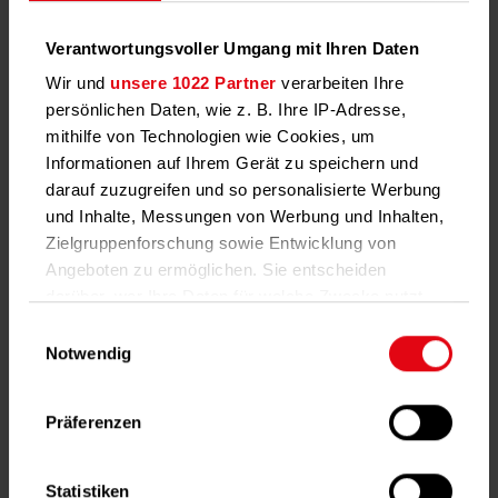
vom Energiemanager Techem geplanten, errichteten und
betriebenen Brennwertkessel und vier BHKWs, spart die
Verantwortungsvoller Umgang mit Ihren Daten
Berliner Gewerbesiedlungs-Gesellschaft mbH (ORCO-
Wir und
unsere 1022 Partner
verarbeiten Ihre
GSG) in vier Berliner Gewerbehöfen jährlich über 780
persönlichen Daten, wie z. B. Ihre IP-Adresse,
Tonnen CO2 ein.
mithilfe von Technologien wie Cookies, um
Informationen auf Ihrem Gerät zu speichern und
darauf zuzugreifen und so personalisierte Werbung
und Inhalte, Messungen von Werbung und Inhalten,
Zielgruppenforschung sowie Entwicklung von
Angeboten zu ermöglichen. Sie entscheiden
darüber, wer Ihre Daten für welche Zwecke nutzt.
Sie können Ihre Einwilligung jederzeit über die
Einwilligungsauswahl
Cookie-Erklärung oder durch Klicken auf das
Notwendig
Privacy Trigger Symbol ändern oder widerrufen
Ansprechpartnerinnen für
Journalisten
Präferenzen
Wenn Sie es erlauben, würden wir auch gerne:
Informationen über Ihre geografische Lage
erfassen, welche bis auf einige Meter genau
Statistiken