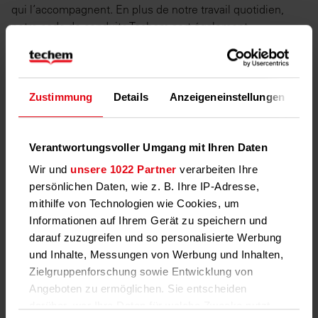
qui l’accompagnent. En plus de notre travail quotidien,
notre code de conduite Techem sert également
d’engagement clair et d’ambassadeur pour transmettre
notre compréhension des valeurs de l’intérieur vers
l’extérieur. Il est complété par des directives détaillées,
des brochures et des formations.
Zustimmung
Details
Anzeigeneinstellungen
Üb
Vous souhaitez signaler un incident lié à la conformité
?
Verantwortungsvoller Umgang mit Ihren Daten
Si vous avez des indications de comportement illégal ou
Wir und
unsere 1022 Partner
verarbeiten Ihre
inapproprié chez Techem, veuillez nous contacter en
persönlichen Daten, wie z. B. Ihre IP-Adresse,
utilisant les options de contact suivantes.
mithilfe von Technologien wie Cookies, um
Informationen auf Ihrem Gerät zu speichern und
Contactez-nous
: Vous pouvez
contacter le service
darauf zuzugreifen und so personalisierte Werbung
Conformité du Groupe Techem directement
pour toute
und Inhalte, Messungen von Werbung und Inhalten,
préoccupation, conseils et violations liés à la conformité
Zielgruppenforschung sowie Entwicklung von
via le formulaire de contact ci-dessous.
Angeboten zu ermöglichen. Sie entscheiden
darüber, wer Ihre Daten für welche Zwecke nutzt.