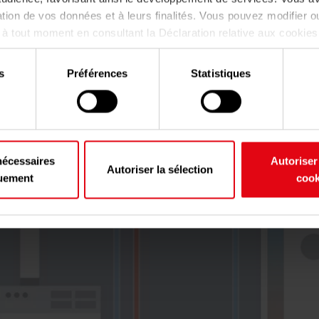
sation de vos données et à leurs finalités. Vous pouvez modifier ou
 tout moment en consultant la Déclaration relative aux cookies
confidentialité.
s
Préférences
Statistiques
rmettez, nous aimerions également :
er des informations sur votre localisation géographique qui peuv
à plusieurs mètres près
ier votre appareil en l'analysant activement pour en relever les c
s (empreintes digitales).
nécessaires
Autoriser
Autoriser la sélection
 plus sur le traitement de vos données personnelles et définir v
uement
cook
reportez-vous à la
section « Détails »
. Vous pouvez modifier ou r
 tout moment à partir de la déclaration sur les cookies.
us permettent de personnaliser le contenu et les annonces, d'off
s relatives aux médias sociaux et d'analyser notre trafic. Nous 
informations sur l'utilisation de notre site avec nos partenaires
blicité et d'analyse, qui peuvent combiner celles-ci avec d'autre
vez fournies ou qu'ils ont collectées lors de votre utilisation de 