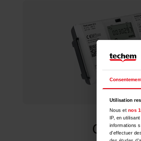
Consentemen
Utilisation r
Nous et
nos 1
IP, en utilisa
informations s
Calcul 
d'effectuer de
des études d’a