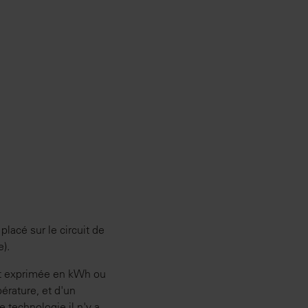
placé sur le circuit de
e).
st exprimée en kWh ou
rature, et d'un
e technologie il n'y a