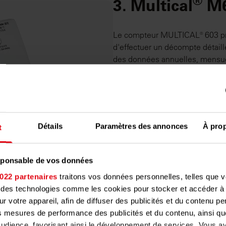
®
3. Multical
M6
Le compteur MULTICAL® 603 pren
d'effectuer un décompte détaill
des données annuelles, mensuel
nous permettra d'analyser et d
que les erreurs et les irrégulari
Les avantages
La calculatrice détecte l
Détails
Paramètres des annonces
À pro
t
Très faible consommation d
Lecture à distance
Configuration aisée sur site 
esponsable de vos données
022 partenaires
traitons vos données personnelles, telles que 
En savoir plus
nt des technologies comme les cookies pour stocker et accéder à
ur votre appareil, afin de diffuser des publicités et du contenu p
de réchauffement de l'ea
s mesures de performance des publicités et du contenu, ainsi qu
udience, favorisant ainsi le développement de services. Vous av