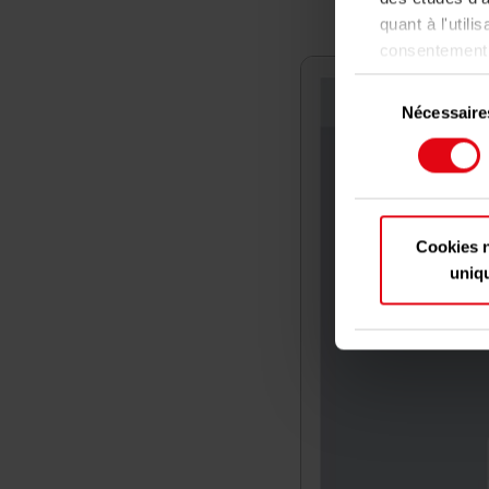
quant à l'utili
consentement à
sur l'icône de 
Sélection
Nécessaire
du
Si vous le pe
consentement
Collect
précises 
Identif
spécifique
Cookies 
Pour en savoir
uniq
préférences, 
consentement à
Les cookies no
fonctionnalité
également des 
sociaux, de pu
que vous leur a