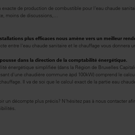
n exacte de production de combustible pour l'eau chaude sanitai
te, moins de discussions,…
nstallations plus efficaces nous amène vers un meilleur ren
cte entre l'eau chaude sanitaire et le chauffage vous donnera u
 pousse dans la direction de la comptabilité énergétique.
é énergétique simplifiée (dans la Région de Bruxelles Capitale
osant d'une chaudière commune àpd 100kW) comprend le calc
hauffage. Il va de soi que le calcul exact de la partie eau chaude
oir un décompte plus précis? N'hésitez pas à nous contacter af
bilités.