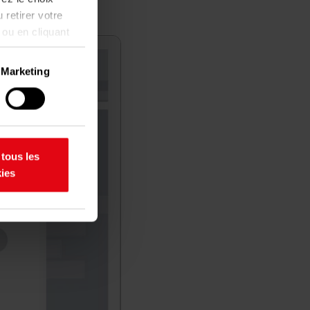
 retirer votre
 ou en cliquant
Marketing
ent être
aractéristiques
 tous les
os
ies
etirer votre
rir des
partageons
 de médias
s informations
leurs services.