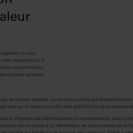
on
aleur
s séparés, si vous
votre chaudière ou si
 votre consommation
eau chaude sanitaire.
as de circuits séparés. Le compteur d'énergie (intégrateur) est 
part soit sur le retour (ceci doit être spécifié lors de la command
leur à ultrasons par radiofréquence la consommation exacte e
 chaleur est composé d'un débitmètre, de deux sondes de tempé
 de volume est basée sur le principe des ultrasons. Grâce à cett