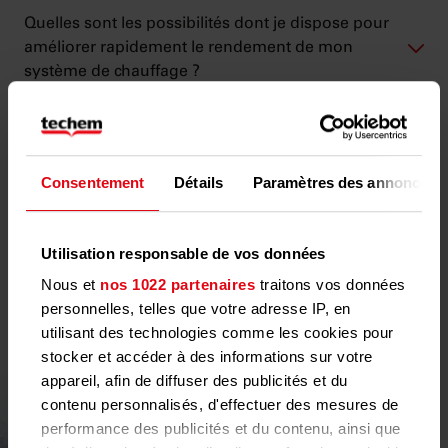
Quelles sont les possibilités dont je dispose pour
améliorer rapidement le rendement de mon
système de chauffage ?
Comment préparer au mieux mon appartement
pour la saison de chauffe ?
Consentement
Détails
Paramètres des annonces
Consommation d'eau chaude –
Utilisation responsable de vos données
économisez de l'énergie toute
Nous et
nos 1022 partenaires
traitons vos données
l'année
personnelles, telles que votre adresse IP, en
utilisant des technologies comme les cookies pour
stocker et accéder à des informations sur votre
appareil, afin de diffuser des publicités et du
contenu personnalisés, d'effectuer des mesures de
performance des publicités et du contenu, ainsi que