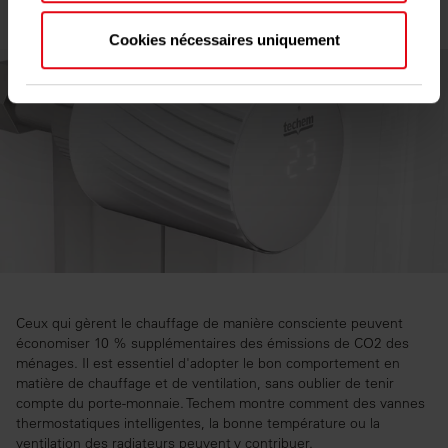
moment à partir de la déclaration sur les cookies.
Cookies nécessaires uniquement
Les cookies nous permettent de personnaliser le
contenu et les annonces, d'offrir des fonctionnalités
relatives aux médias sociaux et d'analyser notre
trafic. Nous partageons également des informations
sur l'utilisation de notre site avec nos partenaires de
médias sociaux, de publicité et d'analyse, qui
peuvent combiner celles-ci avec d'autres
informations que vous leur avez fournies ou qu'ils
ont collectées lors de votre utilisation de leurs
services.
Ceux qui gèrent le chauffage de manière consciente peuvent
économiser 10 % supplémentaires des émissions de CO2 des
ménages. Il est essentiel d'adopter le bon comportement en
matière de chauffage et de ventilation, sans oublier de tenir
compte du porte-monnaie. Techem montre comment des vannes
thermostatiques intelligentes, la bonne température ou la
ventilation des radiateurs peuvent y contribuer.